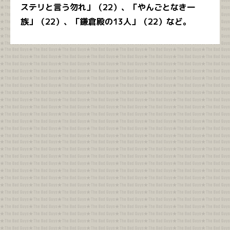
ステリと言う勿れ」（22）、「やんごとなき一
族」（22）、「鎌倉殿の13人」（22）など。