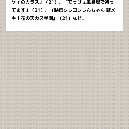
ケイのカラス」（21）、「でっけぇ風呂場で待っ
てます」（21）、『映画クレヨンしんちゃん 謎メ
キ！花の天カス学園』（21）など。