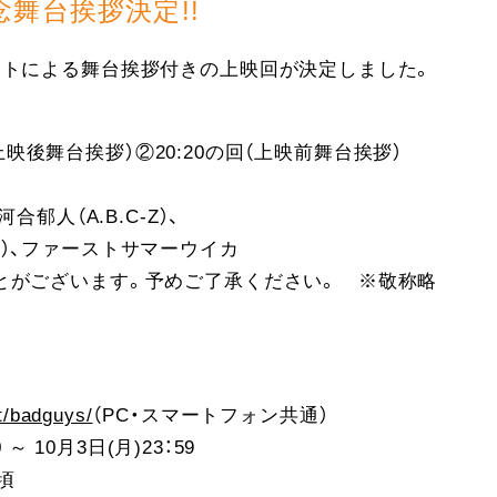
舞台挨拶決定!!
ストによる舞台挨拶付きの上映回が決定しました。
回（上映後舞台挨拶）②20:20の回（上映前舞台挨拶）
合郁人（A.B.C-Z）、
）、ファーストサマーウイカ
とがございます。予めご了承ください。 ※敬称略
。
/t/badguys/
（PC・スマートフォン共通）
 ～ 10月3日(月)23：59
0頃