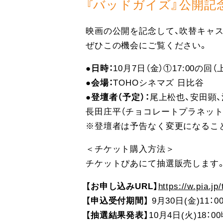
『バッドガイズ』公開記念
映画の公開を記念して、吹替キャ
ぜひこの機会にご覧ください。
●日時：
10月7日（金）①17:00の
●会場：
TOHOシネマズ 日比谷
●登壇者（予定）：
尾上松也、安田顕、河
長田庄平（チョコレートプラネット
※登壇者は予告なく変更になるこ
＜チケット購入方法＞
チケットぴあにて抽選販売します
【お申し込みURL】
https://w.pia.jp
【申込受付期間】
9月30日(金)11：00
【抽選結果発表】
10月4日(火)18：0