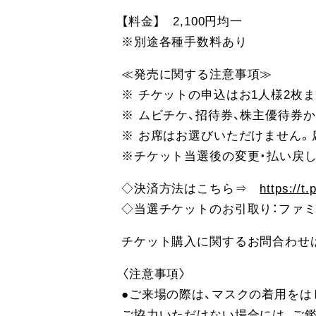
【料金】 2,100円均一
※別途各種手数料あり
≪発売に関する注意事項≫
※ チケットの申込はお1人様2枚
※ ムビチケ、招待券、株主優待券
※ お席はお選びいただけません
※チケット当選後の変更・払い戻
◇決済方法はこちら⇒
https://t
◇当選チケットのお引取り：ファ
チケット購入に関するお問合わせ
〈注意事項〉
●ご来場の際は、マスクの着用を
ご協力いただけない場合には、ご