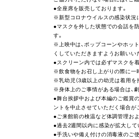
●全座席を販売しております。
※新型コロナウイルスの感染状況
●マスクを外した状態での会話を
す。
※上映中は、ポップコーンやホッ
くしていただきますようお願いい
●スクリーン内では必ずマスクを
※飲食物をお召し上がりの際に一
※乳幼児（3歳以上の幼児は着用を
※身体上のご事情がある場合は、
●舞台挨拶中および本編のご鑑賞の
ントを中止させていただく場合が
●ご来館前の検温など体調管理およ
●過去2週間以内に感染が拡大して
●手洗いや備え付けの消毒液のご