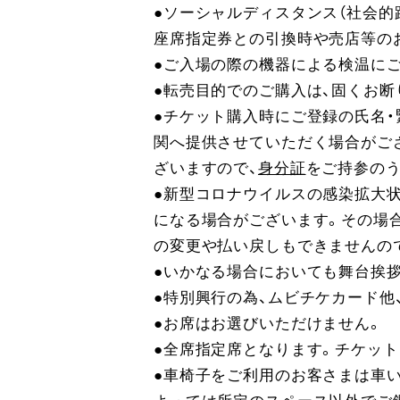
●ソーシャルディスタンス（社会的
座席指定券との引換時や売店等の
●ご入場の際の機器による検温にご
●転売目的でのご購入は、固くお断
●チケット購入時にご登録の氏名
関へ提供させていただく場合がご
ざいますので、
身分証
をご持参の
●新型コロナウイルスの感染拡大
になる場合がございます。その場
の変更や払い戻しもできませんの
●いかなる場合においても舞台挨
●特別興行の為、ムビチケカード他
●お席はお選びいただけません。
●全席指定席となります。チケッ
●車椅子をご利用のお客さまは車