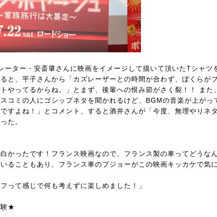
レーター・安斎肇さんに映画をイメージして描いて頂いたTシャツ
れると、平子さんから「カズレーザーとの時間が合わず、ぼくらが
トやってるからね。」とまず、後輩への恨み節がさく裂！！ また
スコミの人にゴシップネタを聞かれるけど、BGMの音楽が上がっ
んですよね！」とコメント、すると酒井さんが「今度、無理やりネ
語った。
面白かったです！フランス映画なので、フランス製の車ってどうな
ていることもあり、フランス車のプジョーがこの映画キッカケで気
リフって感じで何も考えずに楽しめました！」
体験★