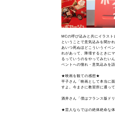
MCの呼び込みと共にイラスト
ということで意気込みを聞か
あいつ死ぬほどこういうイベン
れがあって、降壇するときにマ
るっていうのをやってみたい
ベントへの憧れ・意気込みを
★映画を観ての感想★
平子さん「映画として本当に
すよ。今まさに教習所に通っ
酒井さん「僕はフランス版ド
★芸人ならではの絶体絶命な