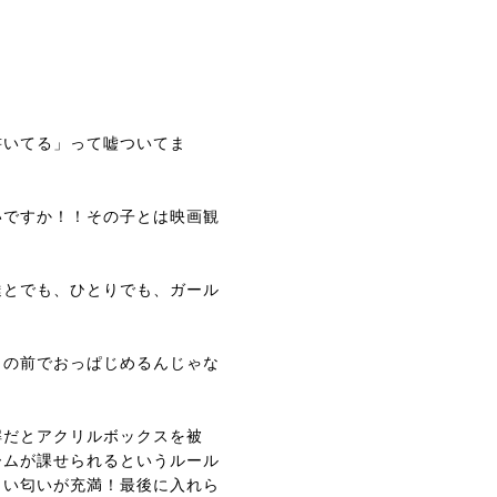
書いてる」って嘘ついてま
いですか！！その子とは映画観
達とでも、ひとりでも、ガール
目の前でおっぱじめるんじゃな
解だとアクリルボックスを被
ームが課せられるというルール
さい匂いが充満！最後に入れら