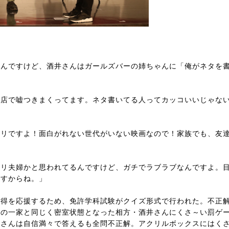
るんですけど、酒井さんはガールズバーの姉ちゃんに「俺がネタを
お店で嘘つきまくってます。ネタ書いてる人ってカッコいいじゃな
タリですよ！面白がれない世代がいない映画なので！家族でも、友
」
ドリ夫婦かと思われてるんですけど、ガチでラブラブなんですよ。
ますからね。」
取得を応援するため、免許学科試験がクイズ形式で行われた。不正
中の一家と同じく密室状態となった相方・酒井さんにくさ～い罰ゲ
子さんは自信満々で答えるも全問不正解。アクリルボックスにはく