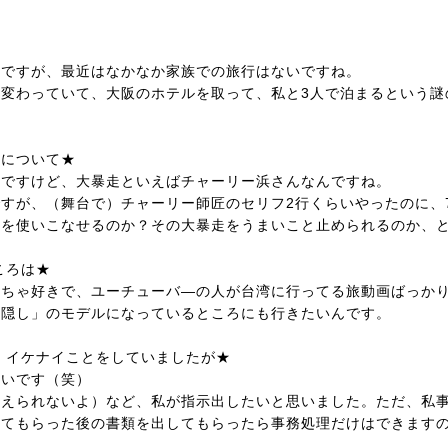
のですが、最近はなかなか家族での旅行はないですね。
変わっていて、大阪のホテルを取って、私と3人で泊まるという謎
ドについて★
んですけど、大暴走といえばチャーリー浜さんなんですね。
すが、（舞台で）チャーリー師匠のセリフ2行くらいやったのに、
匠を使いこなせるのか？その大暴走をうまいこと止められるのか、
ころは★
っちゃ好きで、ユーチューバ―の人が台湾に行ってる旅動画ばっか
神隠し」のモデルになっているところにも行きたいんです。
、イケナイことをしていましたが★
たいです（笑）
まえられないよ）など、私が指示出したいと思いました。ただ、私
してもらった後の書類を出してもらったら事務処理だけはできます