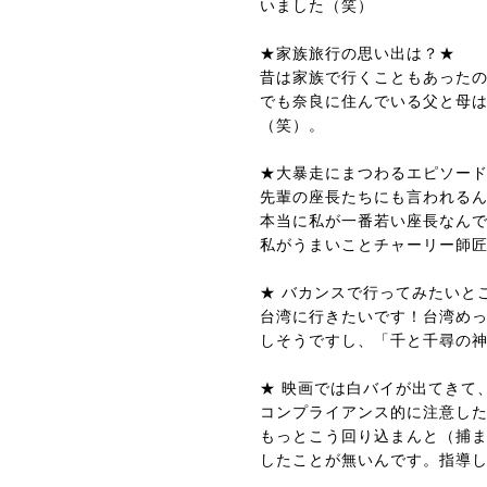
いました（笑）
★家族旅行の思い出は？★
昔は家族で行くこともあった
でも奈良に住んでいる父と母は
（笑）。
★大暴走にまつわるエピソー
先輩の座長たちにも言われる
本当に私が一番若い座長なんで
私がうまいことチャーリー師
★ バカンスで行ってみたいと
台湾に行きたいです！台湾め
しそうですし、「千と千尋の
★ 映画では白バイが出てきて
コンプライアンス的に注意し
もっとこう回り込まんと（捕
したことが無いんです。指導