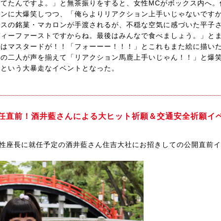
てたんですよ。」と無茶振りをすると、女性MCがボックス内へ。
ョンに大爆笑しつつ、「俺らよりリアクション上手いじゃないです
スの銘菓・マカロンが手渡されるが、不穏な空気に感づいた平子さ
ィーファーストですからね。最後はみんなで食べましょう。」とま
にはマスタードが！！「フォーーー！！！」とこれもまた絵に描い
スの二人が声を揃えて「リアクション馬鹿上手いじゃん！！」と爆
いという大暴走なイベントとなった。
任直前！酒井藍さんによる大ヒット祈願＆交通安全祈願イ
女性座長に就任予定の酒井藍さん住吉大社にお招きしての公開直前イ