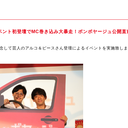
ベント初登壇でMC巻き込み大暴走！ボンボヤージュ公開直
記念して芸人のアルコ＆ピースさん登壇によるイベントを実施致し
。