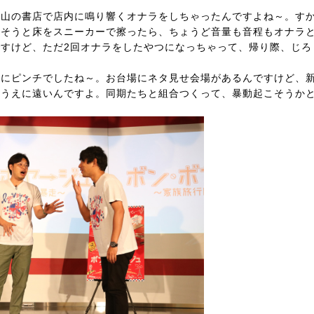
青山の書店で店内に鳴り響くオナラをしちゃったんですよね～。す
化そうと床をスニーカーで擦ったら、ちょうど音量も音程もオナラ
すけど、ただ2回オナラをしたやつになっちゃって、帰り際、じろ
常にピンチでしたね～。お台場にネタ見せ会場があるんですけど、
るうえに遠いんですよ。同期たちと組合つくって、暴動起こそうか