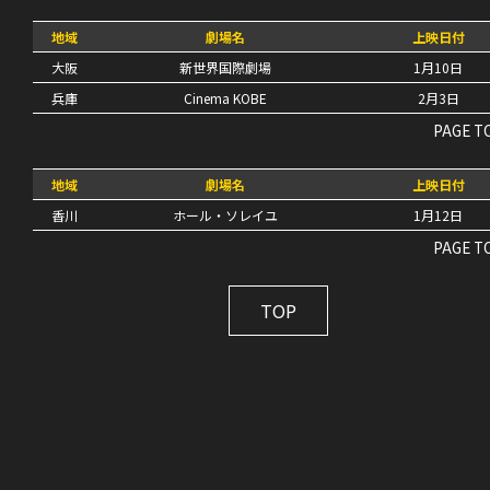
地域
劇場名
上映日付
大阪
新世界国際劇場
1月10日
兵庫
Cinema KOBE
2月3日
PAGE T
地域
劇場名
上映日付
香川
ホール・ソレイユ
1月12日
PAGE T
TOP