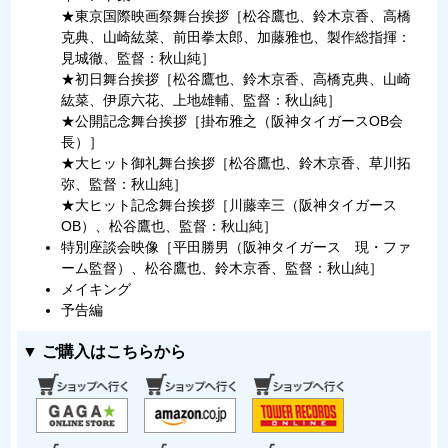
★東京国際映画祭舞台挨拶［松谷鷹也、鈴木京香、高橋
克典、山崎紘菜、前田拳太郎、加藤雅也、製作総指揮：
見城徹、監督：秋山純］
★初日舞台挨拶［松谷鷹也、鈴木京香、高橋克典、山崎
紘菜、伊原六花、上地雄輔、監督：秋山純］
★公開記念舞台挨拶［掛布雅之（阪神タイガースOB会
長）］
★大ヒット御礼舞台挨拶［松谷鷹也、鈴木京香、草川拓
弥、監督：秋山純］
★大ヒット記念舞台挨拶［川藤幸三（阪神タイガース
OB）、松谷鷹也、監督：秋山純］
特別座談会映像［平田勝男（阪神タイガース 現・ファ
ーム監督）、松谷鷹也、鈴木京香、監督：秋山純］
メイキング
予告編
▼ ご購入はこちらから