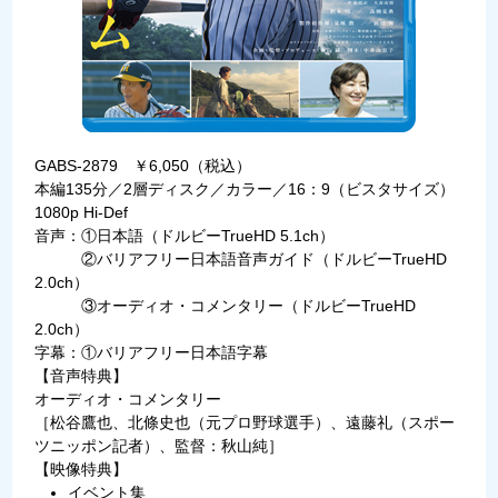
GABS-2879 ￥6,050（税込）
本編135分／2層ディスク／カラー／16：9（ビスタサイズ）
1080p Hi-Def
音声：①日本語（ドルビーTrueHD 5.1ch）
②バリアフリー日本語音声ガイド（ドルビーTrueHD
2.0ch）
③オーディオ・コメンタリー（ドルビーTrueHD
2.0ch）
字幕：①バリアフリー日本語字幕
【音声特典】
オーディオ・コメンタリー
［松谷鷹也、北條史也（元プロ野球選手）、遠藤礼（スポー
ツニッポン記者）、監督：秋山純］
【映像特典】
イベント集