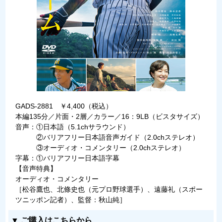
GADS-2881 ￥4,400（税込）
本編135分／片面・2層／カラー／16：9LB（ビスタサイズ）
音声：①日本語（5.1chサラウンド）
②バリアフリー日本語音声ガイド（2.0chステレオ）
③オーディオ・コメンタリー（2.0chステレオ）
字幕：①バリアフリー日本語字幕
【音声特典】
オーディオ・コメンタリー
［松谷鷹也、北條史也（元プロ野球選手）、遠藤礼（スポー
ツニッポン記者）、監督：秋山純］
▼ ご購入はこちらから