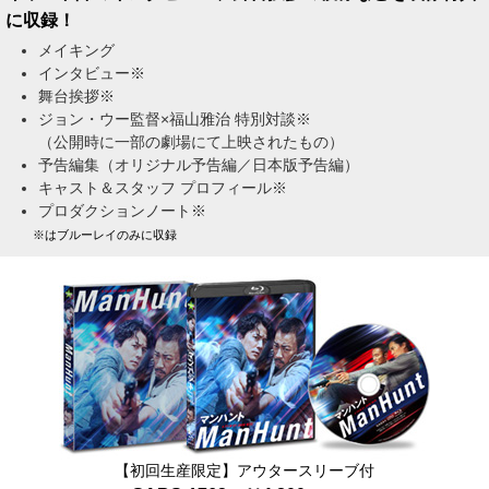
に収録！
メイキング
インタビュー※
舞台挨拶※
ジョン・ウー監督×福山雅治 特別対談※
（公開時に一部の劇場にて上映されたもの）
予告編集（オリジナル予告編／日本版予告編）
キャスト＆スタッフ プロフィール※
プロダクションノート※
※はブルーレイのみに収録
【初回生産限定】アウタースリーブ付