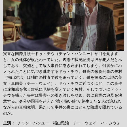
実直な国際弁護士ドゥ・チウ（チャン・ハンユー）が目を覚ます
と、女の死体が横たわっていた。現場の状況証拠は彼が犯人だと示
しており、突如として殺人事件に巻き込まれてしまう。何者かにハ
メられたことに気づき逃走するドゥ・チウ。孤高の敏腕刑事の矢村
（福山雅治）は独自の捜査で彼を追っていく。鍵を握るのは謎の美
女・真由美（チー・ウェイ）。ドゥ・チウに近づくほど、この事件
に違和感を覚え次第に見解を変えていく矢村。そしてついにドゥ・
チウを捕えた矢村は警察への引き渡しをやめ、共に真実の追及を決
意する。身分や国籍を超えた“強く熱い絆”が芽生えた２人の追われ
ながらの真相究明。果たして事件の裏にはどんな陰謀が隠れている
のか。
主演：
チャン・ハンユー 福山雅治 チー・ウェイ ハ・ジウォ