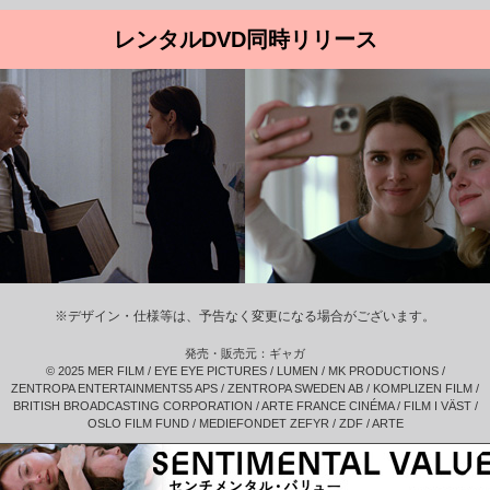
レンタルDVD同時リリース
※デザイン・仕様等は、予告なく変更になる場合がございます。
発売・販売元：ギャガ
© 2025 MER FILM / EYE EYE PICTURES / LUMEN / MK PRODUCTIONS /
ZENTROPA ENTERTAINMENTS5 APS / ZENTROPA SWEDEN AB / KOMPLIZEN FILM /
BRITISH BROADCASTING CORPORATION / ARTE FRANCE CINÉMA / FILM I VÄST /
OSLO FILM FUND / MEDIEFONDET ZEFYR / ZDF / ARTE