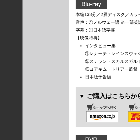
本編133分／2層ディスク／カラー／
音声：①ノルウェー語 ※一部英語（ド
字幕：①日本語字幕
【映像特典】
インタビュー集
①レナーテ・レインスヴェ
②ステラン・スカルスガル
③ヨアキム・トリアー監督
日本版予告編
▼ ご購入はこちらか