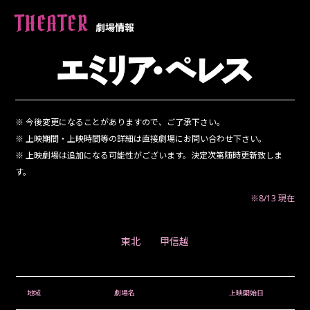
THEATER
劇場情報
※ 今後変更になることがありますので、ご了承下さい。
※ 上映期間・上映時間等の詳細は直接劇場にお問い合わせ下さい。
※ 上映劇場は追加になる可能性がございます。決定次第随時更新致しま
す。
※8/13 現在
東北
｜
甲信越
地域
劇場名
上映開始日