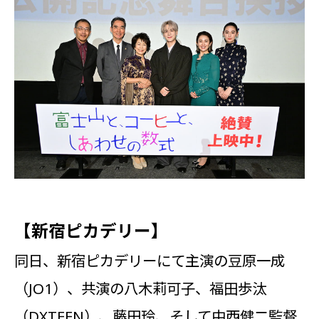
【新宿ピカデリー】
同日、新宿ピカデリーにて主演の豆原一成
（JO1）、共演の八木莉可子、福田歩汰
（DXTEEN）、藤田玲、そして中西健二監督