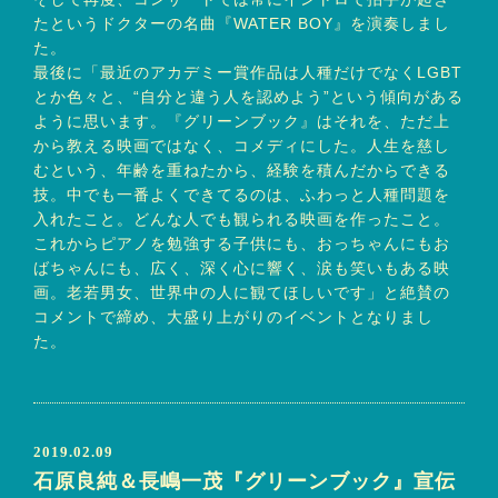
たというドクターの名曲『WATER BOY』を演奏しまし
た。
最後に「最近のアカデミー賞作品は人種だけでなくLGBT
とか色々と、“自分と違う人を認めよう”という傾向がある
ように思います。『グリーンブック』はそれを、ただ上
から教える映画ではなく、コメディにした。人生を慈し
むという、年齢を重ねたから、経験を積んだからできる
技。中でも一番よくできてるのは、ふわっと人種問題を
入れたこと。どんな人でも観られる映画を作ったこと。
これからピアノを勉強する子供にも、おっちゃんにもお
ばちゃんにも、広く、深く心に響く、涙も笑いもある映
画。老若男女、世界中の人に観てほしいです」と絶賛の
コメントで締め、大盛り上がりのイベントとなりまし
た。
2019.02.09
石原良純＆長嶋一茂『グリーンブック』宣伝