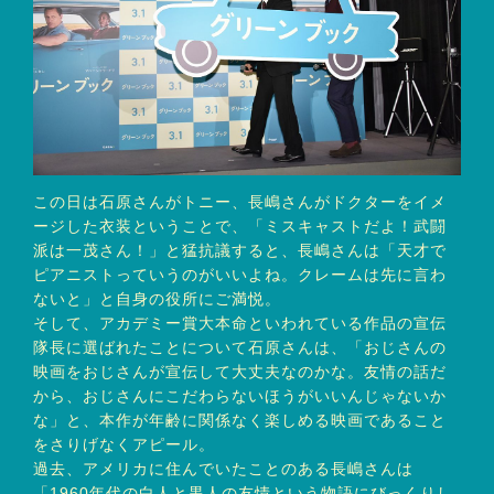
この日は石原さんがトニー、長嶋さんがドクターをイメ
ージした衣装ということで、「ミスキャストだよ！武闘
派は一茂さん！」と猛抗議すると、長嶋さんは「天才で
ピアニストっていうのがいいよね。クレームは先に言わ
ないと」と自身の役所にご満悦。
そして、アカデミー賞大本命といわれている作品の宣伝
隊長に選ばれたことについて石原さんは、「おじさんの
映画をおじさんが宣伝して大丈夫なのかな。友情の話だ
から、おじさんにこだわらないほうがいいんじゃないか
な」と、本作が年齢に関係なく楽しめる映画であること
をさりげなくアピール。
過去、アメリカに住んでいたことのある長嶋さんは
「1960年代の白人と黒人の友情という物語にびっくりし