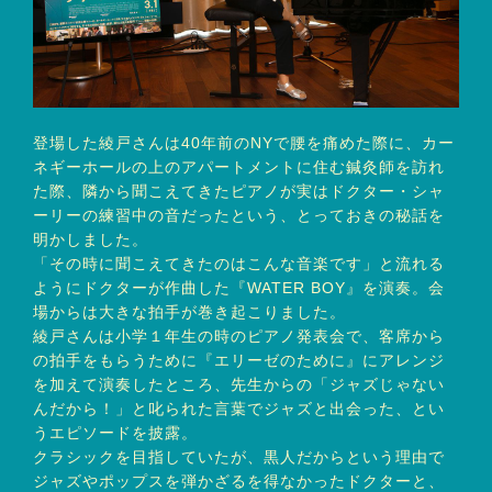
登場した綾戸さんは40年前のNYで腰を痛めた際に、カー
ネギーホールの上のアパートメントに住む鍼灸師を訪れ
た際、隣から聞こえてきたピアノが実はドクター・シャ
ーリーの練習中の音だったという、とっておきの秘話を
明かしました。
「その時に聞こえてきたのはこんな音楽です」と流れる
ようにドクターが作曲した『WATER BOY』を演奏。会
場からは大きな拍手が巻き起こりました。
綾戸さんは小学１年生の時のピアノ発表会で、客席から
の拍手をもらうために『エリーゼのために』にアレンジ
を加えて演奏したところ、先生からの「ジャズじゃない
んだから！」と叱られた言葉でジャズと出会った、とい
うエピソードを披露。
クラシックを目指していたが、黒人だからという理由で
ジャズやポップスを弾かざるを得なかったドクターと、