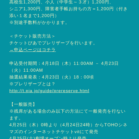
高校生1,200円、小人（中学生～３才）1,200円、
シニア1,300円、障害者手帳お持ちの方＝1,200円（付き
添い１名まで1,200円）
※別途手数料がかかります。
＜チケット販売方法＞
チケットぴあでプレリザーブを行います。
→申込ページはコチラ
申込受付期間：4月18日（木）11:00AM － 4月23日
（火）11:00AM
抽選結果発表：4月23日（火）18：00頃
※プレリザーブとは？
http://t.pia.jp/guide/prereserve.html
【一般販売】
※残席がある場合のみ以下の方法にて一般発売を行ない
ます。
4月25日（木）0時より（4月24日24時）からTOHOシネ
マズのインターネットチケットvitにて発売
4月25日(土)劇場オープン時より発売