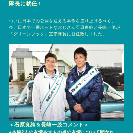
隊長に就任‼
ついに日本での公開を迎える本作を盛り上げるべく、
今、日本で一番ホットなおじさん石原良純と長嶋一茂が
『グリーンブック』宣伝隊長に就任致しました。
＜石原良純＆長嶋一茂コメント＞
●本編2人の友情や大人の男の友情について聞かれ…