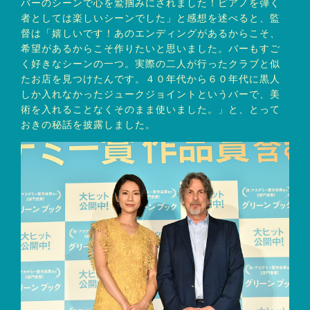
バーのシーンで心を鷲掴みにされました！ピアノを弾く
者としては楽しいシーンでした」と感想を述べると、監
督は「嬉しいです！あのエンディングがあるからこそ、
希望があるからこそ作りたいと思いました。バーもすご
く好きなシーンの一つ。実際の二人が行ったクラブと似
たお店を見つけたんです。４０年代から６０年代に黒人
しか入れなかったジュークジョイントというバーで、美
術を入れることなくそのまま使いました。」と、とって
おきの秘話を披露しました。