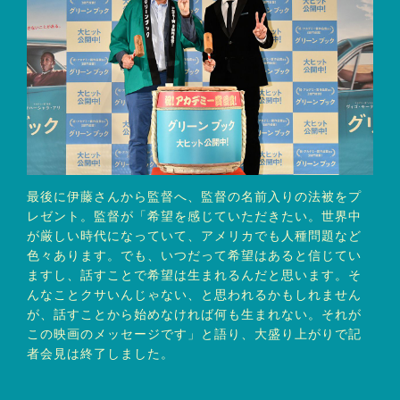
最後に伊藤さんから監督へ、監督の名前入りの法被をプ
レゼント。監督が「希望を感じていただきたい。世界中
が厳しい時代になっていて、アメリカでも人種問題など
色々あります。でも、いつだって希望はあると信じてい
ますし、話すことで希望は生まれるんだと思います。そ
んなことクサいんじゃない、と思われるかもしれません
が、話すことから始めなければ何も生まれない。それが
この映画のメッセージです」と語り、大盛り上がりで記
者会見は終了しました。