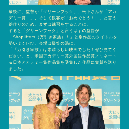
最後に、監督が「グリーンブック」、松下さんが「アカ
デミー賞！」、そして観客が「おめでとう！！」と言う
絵作りのため、まずは練習をすることに。
すると「グリーンブック」と言うはずの監督が
「Shoplifters（万引き家族）！」と別作品のタイトルを
勢いよく叫び、会場は爆笑の渦に。
「『万引き家族』は素晴らしい映画でした！ぜひ見てく
ださい」と、米国アカデミー賞外国語作品賞ノミネート
＆日本アカデミー賞作品賞を受賞した作品に賞賛を送り
ました。