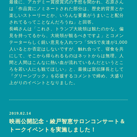
最後に、アカデミー賞授賞式の予想を聞かれ、石原さん
は「作品賞にノミネートされた部分は、歴史的背景とか
楽しいストーリーとか、いろんな要素がうまいこと配分
されてるってことなんだろうね」と回答。
長嶋さんは「これさ、トランプ大統領は観たのかな。偏
見を持ってるから、大統領が観るべきですよ」とコメン
テーターらしく鋭い意見を入れつつ「SNSで友達が1,000
人いるとか否定はしないですが、触れ合って、寝食を共
にして、そこから得られるものはネットからは無理。人
間と人間はこんなに熱い血が流れているんだというとこ
ろを若い人にも観てほしい」と、最後は宣伝隊長として
『グリーンブック』を応援するコメントで締め、大盛り
上がりのイベントとなりました。
2019.02.14
映画公開記念・綾戸智恵サロンコンサート＆
トークイベントを実施しました！