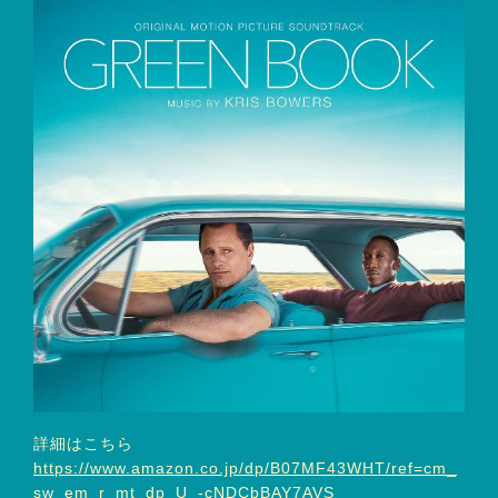
詳細はこちら
https://www.amazon.co.jp/dp/B07MF43WHT/ref=cm_
sw_em_r_mt_dp_U_-cNDCbBAY7AVS