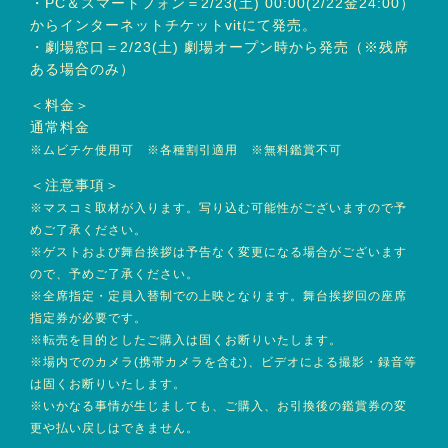
・PC＆スマートフォン＝2/23(土) 00:00(2/22金24:00）
からインターネットチケットvitにて発売。
・劇場窓口＝2/23(土) 劇場オープン時から発売（※残席
ある場合のみ）
＜料金＞
通常料金
※ムビチケ使用可 ※各種割引適用 ※無料鑑賞不可
＜注意事項＞
※マスコミ取材が入ります。写り込む可能性がございますので予
めご了承ください。
※ゲストおよび舞台挨拶は予告なく変更になる場合がございます
ので、予めご了承ください。
※全席指定・定員入替制での上映となります。舞台挨拶回の座席
指定券が必要です。
※転売を目的としたご購入は固くお断りいたします。
※場内でのカメラ(携帯カメラを含む)、ビデオによる撮影・録音等
は固くお断りいたします。
※いかなる事情が生じましても、ご購入、お引換後の鑑賞券の変
更や払い戻しはできません。