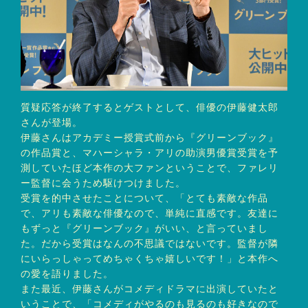
質疑応答が終了するとゲストとして、俳優の伊藤健太郎
さんが登場。
伊藤さんはアカデミー授賞式前から『グリーンブック』
の作品賞と、マハーシャラ・アリの助演男優賞受賞を予
測していたほど本作の大ファンということで、ファレリ
ー監督に会うため駆けつけました。
受賞を的中させたことについて、「とても素敵な作品
で、アリも素敵な俳優なので、単純に直感です。友達に
もずっと『グリーンブック』がいい、と言っていまし
た。だから受賞はなんの不思議ではないです。監督が隣
にいらっしゃってめちゃくちゃ嬉しいです！」と本作へ
の愛を語りました。
また最近、伊藤さんがコメディドラマに出演していたと
いうことで、「コメディがやるのも見るのも好きなので