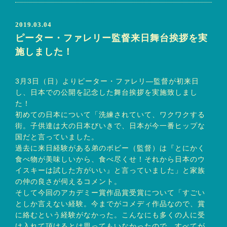
2019.03.04
ピーター・ファレリー監督来日舞台挨拶を実
施しました！
3月3日（日）よりピーター・ファレリ―監督が初来日
し、日本での公開を記念した舞台挨拶を実施致しまし
た！
初めての日本について「洗練されていて、ワクワクする
街。子供達は大の日本びいきで、日本が今一番ヒップな
国だと言っていました。
過去に来日経験がある弟のボビー（監督）は『とにかく
食べ物が美味しいから、食べ尽くせ！それから日本のウ
イスキーは試した方がいい』と言っていました」と家族
の仲の良さが伺えるコメント。
そして今回のアカデミー賞作品賞受賞について「すごい
としか言えない経験。今までがコメディ作品なので、賞
に絡むという経験がなかった。こんなにも多くの人に受
け入れて頂けるとは思ってもいなかったので、すべてが