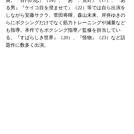
賞。『百円の恋』（14）、『あゝ、荒野』（17）、『あ
る男』『ケイコ目を澄ませて』（22）等では自ら出演を
しながら安藤サクラ、菅田将暉、森山未来、岸井ゆきの
らにボクシングだけでなく筋力トレーニングや減量など
も指導。本作でもボクシング指導／監修を担当してい
る。『すばらしき世界』（20）、『怪物』（23）など話
題作に数多く出演。