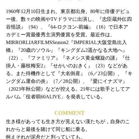
1960年12月10日生まれ、東京都出身。80年に俳優デビュ
ー後、数々の映画やTVドラマに出演し、『忠臣蔵外伝四
谷怪談』（94）、『64‐ロクヨン‐前編』（16）で日本ア
カデミー賞最優秀主演男優賞を受賞。最近作は、
MIRRORLIARFILMSSeason2『IMPERIAL大阪堂島出入
橋』『20歳のソウル』『キングダム2遥かなる大地へ』
（22）、『ファミリア』『ネメシス黄金螺旋の謎』『仕
掛人・藤枝梅安2』『せかいのおきく』（23）などがあ
る。また待機作として『大名倒産』（6／23公開）、『キ
ングダム運命の炎』（7／28公開）、『愛にイナズマ』
（2023年秋公開）などが控える。21年には歌手としてア
ルバム「役者唄60ALIVE」を発表している。
COMMENT
生き様があっても生き方が見えない漢たちが，自身のこ
れからと最後を賭けて同じ船に乗る。
例えそれが泥舟だと判っていても。