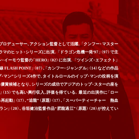
督、プロデューサー、アクション監督として活躍。「クンフー・マスター
・ドラマのヒット・シリーズに出演。『ドラゴン危機一発‘97』（97）で主
・イーモウ監督の『HERO』（02）に出演。『ツインズ・エフェクト』
 FLASH POINT』（07）、『カンフー・ジャングル』（14）などの作品
・マン”シリーズ4作で、タイトルロールのイップ・マンの役柄を演
主演男優賞候補となり、シリーズの成功でアジアのトップ・スターの座を
継承』（15）でも高い興行収入、評価を得ている。最近の出演作に『ロー
再起動』（17）、“追龍”（原題）（17）、『スーパーティーチャー 熱血
ン』（20）、谷垣健治監督作品“肥龍過江”（原題）（20）が控えてい