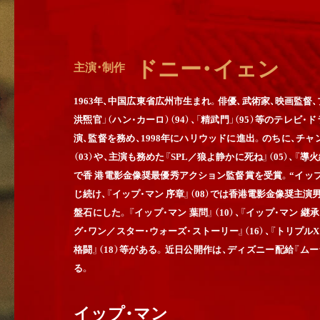
ドニー・イェン
主演・制作
1963年、中国広東省広州市生まれ。俳優、武術家、映画監
洪煕官」（ハン・カーロ）（94）、「精武門」（95）等のテレビ
演、監督を務め、1998年にハリウッドに進出。のちに、チャン
（03）や、主演も務めた『SPL／狼よ静かに死ね』（05）、『導火線
で香 港電影金像奨最優秀アクション監督賞を受賞。“イップ
じ続け、『イップ・マン 序章』（08）では香港電影金像奨
盤石にした。『イップ・マン 葉問』（10）、『イップ・マン 
グ・ワン／スター・ウォーズ・ストーリー』（16）、『トリプルX:
格闘』（18）等がある。近日公開作は、ディズニー配給『ムーラ
る。
イップ・マン