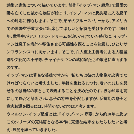
武術と家族について描いています。前作『イップ・マン 継承』で最愛の
妻を亡くした後から物語が始まり、イップ・マンは反抗期に入る息子
への対応に苦心します。そこで、弟子のブルース・リーから、アメリカ
での国際空手道大会に出席してほしいと招待を受けるのです。1964
年、世界中がアメリカン・ドリームを追いかけていた時代に、イップ・
マンは息子を海外へ移住させる可能性を探ることを決意し、ひとりサ
ンフランシスコに向かいます。そこで、白人至上主義者による人種差
別や文化間の不平等、チャイナタウンの武術家たちの敵意に直面する
のです。
イップ・マンは著名な英雄ですから、私たちは彼の人物像が忠実でな
ければならないと考えました。年齢を重ねるにつれ、老いの兆しを見
せるのは当然の事として表現することを決めたのです。彼は60歳を前
にして癌だと診断され、息子の将来を心配しますが、反抗期の息子と
意志疎通を図るには、時間がないのではと考えます。
ウィルソン・イップ監督とは、『イップ・マン 序章』から約10年に及ぶ
このシリーズの完結篇となる本作に完璧な結末をもたらしたいと考
え、展開を練っていきました。