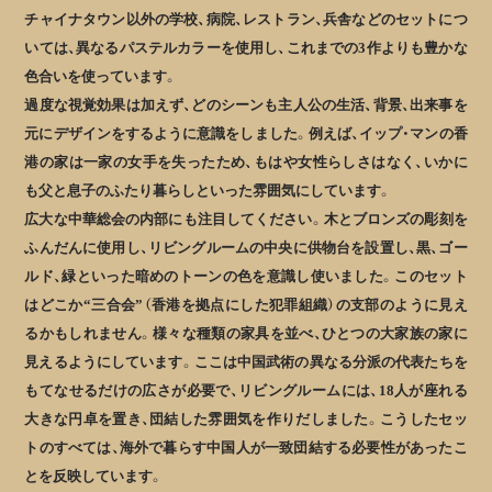
チャイナタウン以外の学校、病院、レストラン、兵舎などのセットにつ
いては、異なるパステルカラーを使用し、これまでの3作よりも豊かな
色合いを使っています。
過度な視覚効果は加えず、どのシーンも主人公の生活、背景、出来事を
元にデザインをするように意識をしました。例えば、イップ・マンの香
港の家は一家の女手を失ったため、もはや女性らしさはなく、いかに
も父と息子のふたり暮らしといった雰囲気にしています。
広大な中華総会の内部にも注目してください。木とブロンズの彫刻を
ふんだんに使用し、リビングルームの中央に供物台を設置し、黒、ゴー
ルド、緑といった暗めのトーンの色を意識し使いました。このセット
はどこか“三合会”（香港を拠点にした犯罪組織）の支部のように見え
るかもしれません。様々な種類の家具を並べ、ひとつの大家族の家に
見えるようにしています。ここは中国武術の異なる分派の代表たちを
もてなせるだけの広さが必要で、リビングルームには、18人が座れる
大きな円卓を置き、団結した雰囲気を作りだしました。こうしたセッ
トのすべては、海外で暮らす中国人が一致団結する必要性があったこ
とを反映しています。