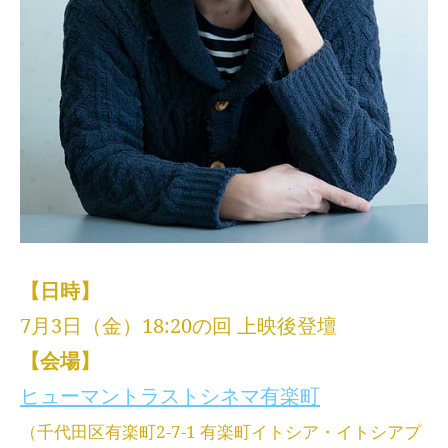
【日時】
7月3日（金）18:20の回 上映後登壇
【会場】
ヒューマントラストシネマ有楽町
（千代田区有楽町2-7-1 有楽町イトシア・イトシアプ