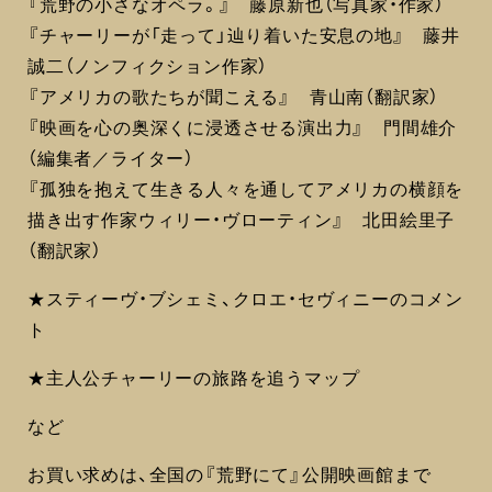
『荒野の小さなオペラ。』 藤原新也（写真家・作家）
『チャーリーが「走って」辿り着いた安息の地』 藤井
誠二（ノンフィクション作家）
『アメリカの歌たちが聞こえる』 青山南（翻訳家）
『映画を心の奥深くに浸透させる演出力』 門間雄介
（編集者／ライター）
『孤独を抱えて生きる人々を通してアメリカの横顔を
描き出す作家ウィリー・ヴローティン』 北田絵里子
（翻訳家）
★スティーヴ・ブシェミ、クロエ・セヴィニーのコメン
ト
★主人公チャーリーの旅路を追うマップ
など
お買い求めは、全国の『荒野にて』公開映画館まで