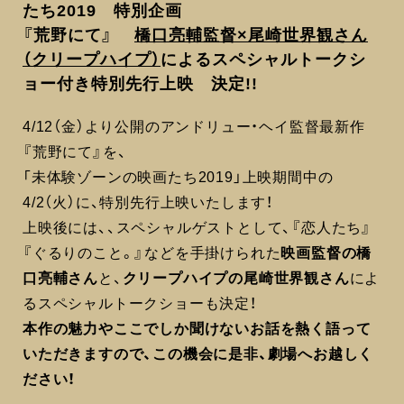
たち2019 特別企画
『荒野にて』
橋口亮輔監督×尾崎世界観さん
（クリープハイプ）
によるスペシャルトークシ
ョー付き特別先行上映 決定!!
4/12（金）より公開のアンドリュー・ヘイ監督最新作
『荒野にて』を、
「未体験ゾーンの映画たち2019」上映期間中の
4/2（火）に、特別先行上映いたします！
上映後には、、スペシャルゲストとして、『恋人たち』
『ぐるりのこと。』などを手掛けられた
映画監督の橋
口亮輔さん
と、
クリープハイプの尾崎世界観さん
によ
るスペシャルトークショーも決定！
本作の魅力やここでしか聞けないお話を熱く語って
いただきますので、この機会に是非、劇場へお越しく
ださい！