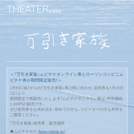
THEATER
劇場情報
＜『万引き家族』ムビチケオンライン券とローソンコンビニム
ビチケ券が期間限定販売！＞
2月8日（金）からの「万引き家族」再上映に合わせ、前売券を1月26日
（土）より
期間限定で再販売いたします！ムビチケオンライン券は、特別価格
1,300円の販売です。
ぜひ前売券をお求め頂き、初めての方も、リピーターの方も本作を
ご鑑賞ください。
「万引き家族」前売券 販売場所
◆ムビチケＨＰ（
https://mvtk.jp/
）