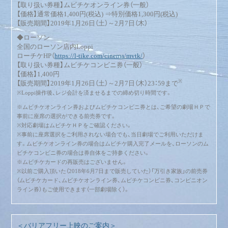
【取り扱い券種】ムビチケオンライン券（一般）
【価格】通常価格1,400円(税込) ⇒特別価格1,300円(税込)
【販売期間】2019年1月26日（土）～2月7日（木）
◆ローソン
全国のローソン店内Loppi
ローチケHP（
https://l-tike.com/cinema/mvtk/
）
【取り扱い券種】ムビチケコンビニ券（一般）
【価格】1,400円
※
【販売期間】2019年1月26日（土）～2月7日（木）23：59まで
※Loppi操作後、レジ会計を済ませるまでの締め切り時間です。
※ムビチケオンライン券およびムビチケコンビニ券とは、ご希望の劇場ＨＰで
事前に座席の選択ができる前売券です。
※対応劇場はムビチケＨＰをご確認ください。
※事前に座席選択をご利用されない場合でも、当日劇場でご利用いただけま
す。ムビチケオンライン券の場合はムビチケ購入完了メールを、ローソンのム
ビチケコンビニ券の場合は券自体をご持参ください。
※ムビチケカードの再販売はございません。
※以前ご購入頂いた（2018年6月7日まで販売していた）「万引き家族」の前売券
（ムビチケカード、ムビチケオンライン券、ムビチケコンビニ券、コンビニオン
ライン券）もご使用できます（一部劇場除く）。
＜バリアフリー上映のご案内＞