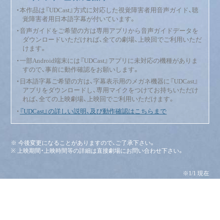
・本作品は『UDCast』方式に対応した視覚障害者用音声ガイド、聴
覚障害者用日本語字幕が付いています。
・音声ガイドをご希望の方は専用アプリから音声ガイドデータを
ダウンロードいただければ、全ての劇場、上映回でご利用いただ
けます。
・一部Android端末には『UDCast』アプリに未対応の機種がありま
すので、事前に動作確認をお願いします。
・日本語字幕ご希望の方は、字幕表示用のメガネ機器に『UDCast』
アプリをダウンロードし、専用マイクをつけてお持ちいただけ
れば、全ての上映劇場、上映回でご利用いただけます。
・
『UDCast』の詳しい説明、及び動作確認はこちらまで
※ 今後変更になることがありますので、ご了承下さい。
※ 上映期間・上映時間等の詳細は直接劇場にお問い合わせ下さい。
※1/1 現在
TOP