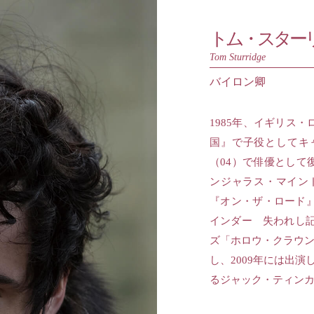
トム・スター
Tom Sturridge
バイロン卿
1985年、イギリス
国』で子役としてキ
（04）で俳優とし
ンジャラス・マイン
『オン・ザ・ロード』
インダー 失われし記
ズ「ホロウ・クラウン
し、2009年には出演
るジャック・ティン