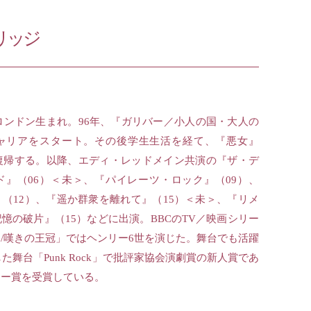
リッジ
・ロンドン生まれ。96年、『ガリバー／小人の国・大人の
ャリアをスタート。その後学生生活を経て、『悪女』
て復帰する。以降、エディ・レッドメイン共演の『ザ・デ
ド』（06）＜未＞、『パイレーツ・ロック』（09）、
（12）、『遥か群衆を離れて』（15）＜未＞、『リメ
憶の破片』（15）などに出演。BBCのTV／映画シリー
/嘆きの王冠」ではヘンリー6世を演じた。舞台でも活躍
した舞台「Punk Rock」で批評家協会演劇賞の新人賞であ
カー賞を受賞している。