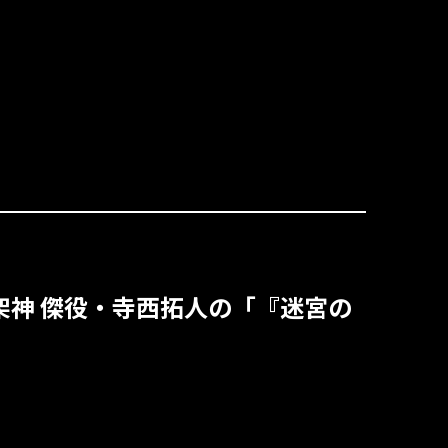
＆架神 傑役・寺西拓人の「『迷宮の