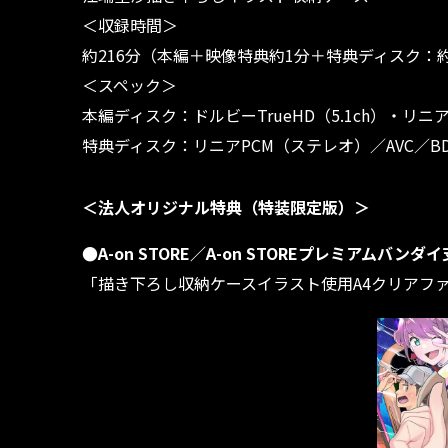
＜収録時間＞
約216分（本編＋映像特典約1分＋特典ディスク：約
＜スペック＞
本編ディスク：ドルビーTrueHD（5.1ch）・リニアPCM（
特典ディスク：リニアPCM（ステレオ）／AVC／BD50G／16
＜法人オリジナル特典（特装限定版）＞
●A-on STORE／A-on STOREプレミアムバンダ
「描き下ろし収納ケースイラスト使用A4クリアフ