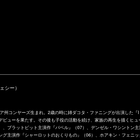
ェシー）
ージア州コンヤーズ生まれ。2歳の時に姉ダコタ・ファニングが出演した『I 
画デビューを果たす。その後も子役の活動を続け、家族の再生を描くヒュ
4）、ブラットピット主演作『バベル』（07）、デンゼル・ワシントン
ニング主演作『シャーロットのおくりもの』（06）、ホアキン・フェニ