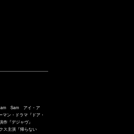
am Sam アイ・ア
ーマン・ドラマ『ドア・
主演作『デジャヴ』
ックス主演『帰らない