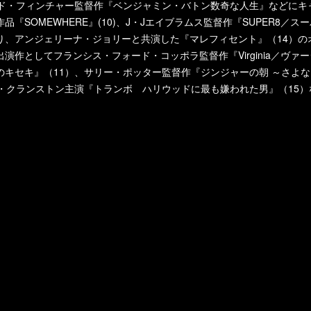
ッド・フィンチャー監督作『ベンジャミン・バトン数奇な人生』などにキ
『SOMEWHERE』(10)、J・Jエイブラムス監督作『SUPER8／ス
り、アンジェリーナ・ジョリーと共演した『マレフィセント』（14）の
演作としてフランシス・フォード・コッポラ監督作『Virginia／ヴァー
のキセキ』（11）、サリー・ポッター監督作『ジンジャーの朝 ～さよ
ン・クランストン主演『トランボ ハリウッドに最も嫌われた男』（15）