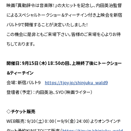
映画『異動辞令は音楽隊！』の大ヒットを記念し、内田英治監督
によるスペシャルトークショー＆ティーチイン付き上映会を新宿
バルト9で開催することが決定いたしました！
この機会に是非ともご来場下さい。皆様のご来場を心よりお待
ちしております。
開催日：9月15日（木）18：50の回、上映終了後にトークショー
＆ティーチイン
会場：新宿バルト9
https://tjoy.jp/shinjuku_wald9
登壇者（予定）：内田英治、SYO（映画ライター）
◇チケット販売
WEB販売：9/10（土）0：00（＝9/9（金）24：00）よりオンラインチ
ケット予約KINEZOにて販売（
https://tjoy.jp/shinjuku_wald