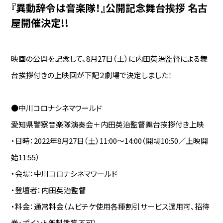
『異動辞令は音楽隊！』公開記念舞台挨拶 名古
屋開催決定!!
映画の公開を記念して、8月27日（土）に内田英治監督による舞
台挨拶付きの上映回が下記２劇場で決定しました！
●中川コロナシネマワールド
愛知県警察音楽隊演奏会＋内田英治監督舞台挨拶付き上映
・日時：2022年8月27日（土）11:00～14:00（開場10:50／上映開
始11:55）
・会場：中川コロナシネマワールド
・登壇者：内田英治監督
・料金：通常料金（ムビチケ使用各種割引サービス適用可、招待
券・ポイント無料鑑賞不可）