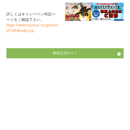
詳しくはキャンペーン特設ペ
ージをご確認下さい。
https://www.toysrus.co.jp/even
t/CSfHikudra.jsp
映画公式サイト