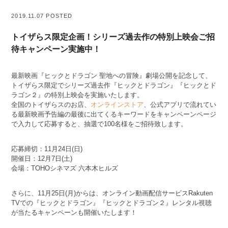
2019.11.07 POSTED
トイザらス限定企画！シリーズ過去作の特別上映会ご招
待キャンペーン実施中！
最新映画『ヒックとドラゴン 聖地への冒険』劇場公開を記念して、
トイザらス限定でシリーズ過去作『ヒックとドラゴン』『ヒックとド
ラゴン２』の特別上映会を実施いたします。
全国のトイザらスのお店、
オンラインストア
、公式アプリで流れてい
る最新映画予告編の最後に出てくるキーワードをキャンペーンページ
で入力して応募すると、抽選で100名様をご招待致します。
応募締切：11月24日(日)
開催日：12月7日(土)
会場：TOHOシネマズ 六本木ヒルズ
さらに、11月25日(月)からは、オンライン動画配信サービスRakuten
TVでの『ヒックとドラゴン』『ヒックとドラゴン２』レンタル視聴
が当たるキャンペーンも開催いたします！