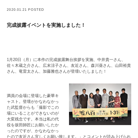
2020.01.21 POSTED
完成披露イベントを実施しました！
1月20日（月）に本作の完成披露舞台挨拶を実施、中井貴一さん、
佐々木蔵之介さん、広末涼子さん、友近さん、森川葵さん、山田裕貴
さん、竜雷太さん、加藤雅也さんが登壇いたしました！
満員の会場に登場した豪華キ
ャスト。登壇がかなわなかっ
た武監督からも「撮影でこの
場にいることができないのが
大変残念です。本当は私の代
役を坂田師匠にお願いしたか
ったのですが、かなわなかっ
たので友近さん宜しくお願い致します。」とコメントが読み上げられ