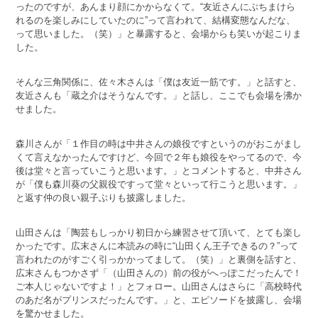
ったのですが、あんまり顔にかからなくて。“友近さんにぶちまけら
れるのを楽しみにしていたのに”って言われて、結構変態なんだな、
って思いました。（笑）」と暴露すると、会場からも笑いが起こりま
した。
そんな三角関係に、佐々木さんは「僕は友近一筋です。」と話すと、
友近さんも「蔵之介はそうなんです。」と話し、ここでも会場を沸か
せました。
森川さんが「１作目の時は中井さんの娘役ですというのがおこがまし
くて言えなかったんですけど、今回で２年も娘役をやってるので、今
後は堂々と言っていこうと思います。」とコメントすると、中井さん
が「僕も森川葵の父親役ですって堂々といって行こうと思います。」
と返す仲の良い親子ぶりも披露しました。
山田さんは「陶芸もしっかり初日から練習させて頂いて、とても楽し
かったです。広末さんに本読みの時に“山田くん王子できるの？”って
言われたのがすごく引っかかってまして。（笑）」と裏側を話すと、
広末さんもつかさず「（山田さんの）前の役がへっぽこだったんで！
ご本人じゃないですよ！」とフォロー。山田さんはさらに「高校時代
のあだ名がプリンスだったんです。」と、エピソードを披露し、会場
を驚かせました。