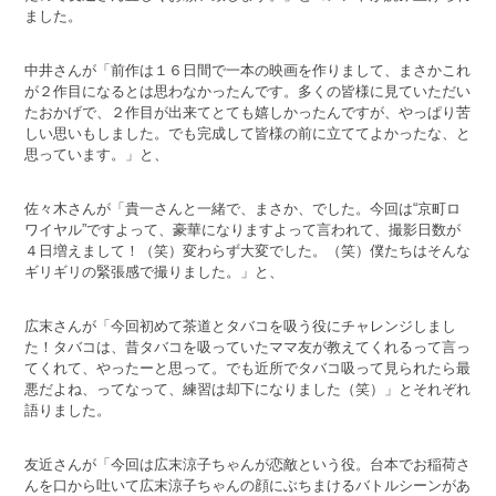
ました。
中井さんが「前作は１６日間で一本の映画を作りまして、まさかこれ
が２作目になるとは思わなかったんです。多くの皆様に見ていただい
たおかげで、２作目が出来てとても嬉しかったんですが、やっぱり苦
しい思いもしました。でも完成して皆様の前に立ててよかったな、と
思っています。」と、
佐々木さんが「貴一さんと一緒で、まさか、でした。今回は“京町ロ
ワイヤル”ですよって、豪華になりますよって言われて、撮影日数が
４日増えまして！（笑）変わらず大変でした。（笑）僕たちはそんな
ギリギリの緊張感で撮りました。」と、
広末さんが「今回初めて茶道とタバコを吸う役にチャレンジしまし
た！タバコは、昔タバコを吸っていたママ友が教えてくれるって言っ
てくれて、やったーと思って。でも近所でタバコ吸って見られたら最
悪だよね、ってなって、練習は却下になりました（笑）」とそれぞれ
語りました。
友近さんが「今回は広末涼子ちゃんが恋敵という役。台本でお稲荷さ
んを口から吐いて広末涼子ちゃんの顔にぶちまけるバトルシーンがあ