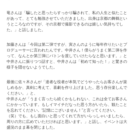
竜さんは「騙したと思ったらすっかり騙されて、私の人生と似たこと
があって、とても勉強させていただきました。出身は京都の舞鶴とい
うところなのですが、その京都で撮影できるのは嬉しい気持ちでし
た。」と話しました。
加藤さんは「今回は第二弾ですが、寅さんのように毎年作りたいとプ
ロデューサーに言われたんです。中井さん！僕らがうまく第二弾を作
って、なんとか第三弾にバトンを渡していけたらなと思います。」と
中井さんに振りつつ話すと、中井さんは「初めて知った！」と驚きの
様子を隠せないようでした。
最後に佐々木さんが「達者な役者が本気でどうやったらお客さんが楽
しめるか、真剣に考えて、喜劇を作り上げました。思う存分楽しんで
ください。」と、
中井さんが「うまく言ったら続くかもしれない、これは全てお客さん
にかかっています。もしイマイチだなった思う方がいたら、観たこと
を忘れてください。“記憶にございません！”と言ってください。
（笑）でも、もし面白いと思ってくれて方がいらっしゃいましたら、
周りの方に広めていただければと思います。」と話し、イベントは大
盛況のまま幕を閉じました。