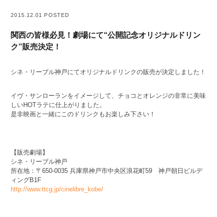
2015.12.01 POSTED
関西の皆様必見！劇場にて“公開記念オリジナルドリン
ク”販売決定！
シネ・リーブル神戸にてオリジナルドリンクの販売が決定しました！
イヴ・サンローランをイメージして、チョコとオレンジの非常に美味
しいHOTラテに仕上がりました。
是非映画と一緒にこのドリンクもお楽しみ下さい！
【販売劇場】
シネ・リーブル神戸
所在地：〒650-0035 兵庫県神戸市中央区浪花町59 神戸朝日ビルデ
ィングB1F
http://www.ttcg.jp/cinelibre_kobe/