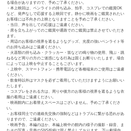
る場合がありますので、予めご了承ください。
・本上映回は、ペンライトの持ち込み、拍手、コスプレでの鑑賞OK
など、発声なしで応援する上映回です。静かに映画をご鑑賞されたい
お客様には不向きの上映となりますことを予めご了承ください。
・当日、声を出しての応援はご遠慮ください。
・席を立ち上がってのご鑑賞や通路でのご鑑賞は禁止させていただき
ます。
・周辺のお客様の視界を遮るようなグッズ、光度の強いペンライト等
のお持ち込みはご遠慮ください。
・火器類の持ち込み・クラッカー・笛などの鳴り物の使用、飛ぶ・跳
ねるなど周りの方のご迷惑になる行為は固くお断りいたします。場合
によっては上映を中止することもございます。
・上映中、スマートフォン・携帯電話など各種端末のご使用はご遠慮
ください。
・飲食時以外はマスクを必ずご着用していただけますようにお願いい
たします。
・コスプレをされる方は、周りや後方のお客様の視界を遮るような衣
服の着用はご遠慮ください。
・映画館内にお着替えスペースはございません。予めご了承くださ
い。
・お客様同士での連絡先交換の強制などはトラブルに繋がる恐れがあ
りますので、ご遠慮ください。
・映画予告、本編のほか、本編上映中の館内の様子の撮影・録音、ま
たその写真・音声のSNS投稿は固く禁止しております。万一劇場内