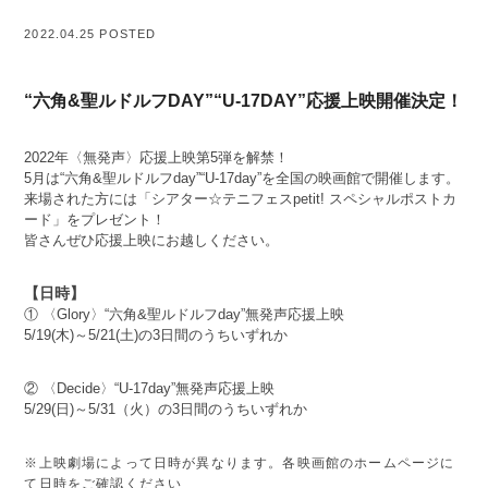
2022.04.25 POSTED
“六角&聖ルドルフDAY”“U-17DAY”応援上映開催決定！
2022年〈無発声〉応援上映第5弾を解禁！
5月は“六角&聖ルドルフday”“U-17day”を全国の映画館で開催します。
来場された方には「シアター☆テニフェスpetit! スペシャルポストカ
ード」をプレゼント！
皆さんぜひ応援上映にお越しください。
【日時】
① 〈Glory〉“六角&聖ルドルフday”無発声応援上映
5/19(木)～5/21(土)の3日間のうちいずれか
② 〈Decide〉“U-17day”無発声応援上映
5/29(日)～5/31（火）の3日間のうちいずれか
※上映劇場によって日時が異なります。各映画館のホームページに
て日時をご確認ください