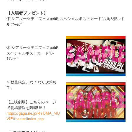
【入場者プレゼント】
① シアター☆テニフェスpetit! スペシャルポストカード“六角&聖ルド
ルフver.”
② シアター☆テニフェスpetit!
スペシャルポストカード“U-
17ver.”
※数量限定。なくなり次第終
了。
【上映劇場】こちらのページ
で劇場情報を随時UP！
https://gaga.ne.jp/RYOMA_MO
VIE/theater/index.php