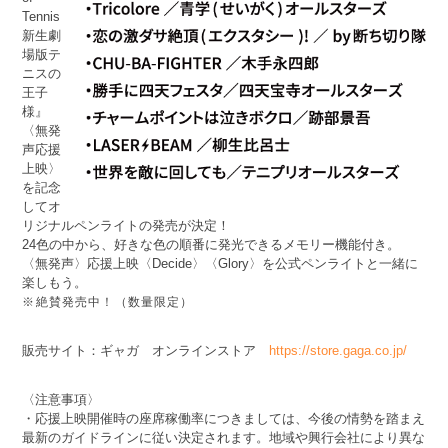
Tennis
新生劇
場版テ
ニスの
王子
様』
〈無発
声応援
上映〉
を記念
してオ
リジナルペンライトの発売が決定！
24色の中から、好きな色の順番に発光できるメモリー機能付き。
〈無発声〉応援上映〈Decide〉〈Glory〉を公式ペンライトと一緒に
楽しもう。
※絶賛発売中！（数量限定）
販売サイト：ギャガ オンラインストア
https://store.gaga.co.jp/
〈注意事項〉
・応援上映開催時の座席稼働率につきましては、今後の情勢を踏まえ
最新のガイドラインに従い決定されます。地域や興行会社により異な