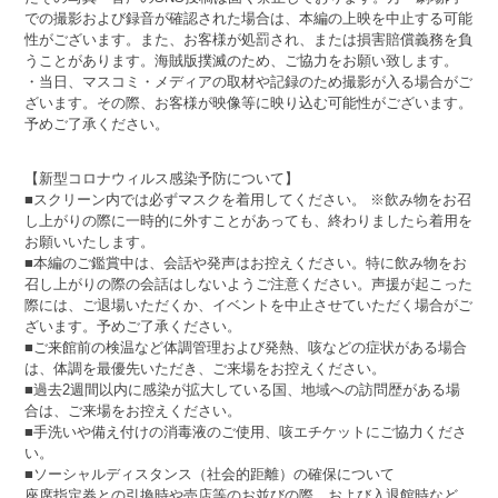
での撮影および録音が確認された場合は、本編の上映を中止する可能
性がございます。また、お客様が処罰され、または損害賠償義務を負
うことがあります。海賊版撲滅のため、ご協力をお願い致します。
・当日、マスコミ・メディアの取材や記録のため撮影が入る場合がご
ざいます。その際、お客様が映像等に映り込む可能性がございます。
予めご了承ください。
【新型コロナウィルス感染予防について】
■スクリーン内では必ずマスクを着用してください。 ※飲み物をお召
し上がりの際に一時的に外すことがあっても、終わりましたら着用を
お願いいたします。
■本編のご鑑賞中は、会話や発声はお控えください。特に飲み物をお
召し上がりの際の会話はしないようご注意ください。声援が起こった
際には、ご退場いただくか、イベントを中止させていただく場合がご
ざいます。予めご了承ください。
■ご来館前の検温など体調管理および発熱、咳などの症状がある場合
は、体調を最優先いただき、ご来場をお控えください。
■過去2週間以内に感染が拡大している国、地域への訪問歴がある場
合は、ご来場をお控えください。
■手洗いや備え付けの消毒液のご使用、咳エチケットにご協力くださ
い。
■ソーシャルディスタンス（社会的距離）の確保について
座席指定券との引換時や売店等のお並びの際、および入退館時など、