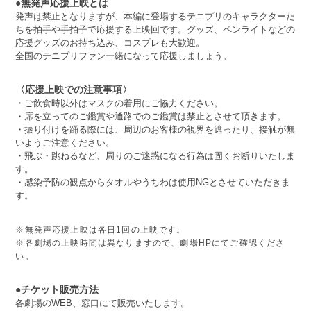
●無発声応援上映とは
発声は禁止となりますが、本編に登場するテニプリのキャラクターた
ちを拍手や手拍子で応援する上映回です。グッズ、ペンライトなどの
応援グッズのお持ち込み、コスプレも大歓迎。
全国のテニプリファン一緒になって応援しましょう。
〈応援上映での注意事項〉
・ご飲食時以外はマスクの着用にご協力ください。
・席を立ってのご鑑賞や通路でのご鑑賞は禁止とさせて頂きます。
・振り付けを踊る際には、周辺のお客様の視界を遮ったり、接触が無
いようご注意ください。
・飛ぶ・跳ねるなど、周りのご迷惑になる行為は固くお断りいたしま
す。
・感染予防の観点からタオルやうちわは使用NGとさせていただきま
す。
※無発声応援上映は各日1回の上映です。
※各劇場の上映時間は異なりますので、劇場HPにてご確認くださ
い。
●チケット販売方法
各劇場のWEB、窓口にて販売いたします。