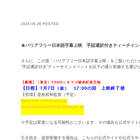
2023.06.26 POSTED
★バリアフリー日本語字幕上映 手話通訳付きティーチイン
さらに、この度「バリアフリー日本語字幕上映」をご覧いただい
“手話通訳付き”ティーチインイベントを以下の通り実施する運び
【劇場】（東京）TOHOシネマズ錦糸町楽天地
【日程】7月7日（金） 17:00の回 上映終了後
【登壇】是枝裕和監督（予定）
https://hlo.tohotheater.jp/
net/schedule/029/TNPI2000J01.do
※予定は変更になる可能性がございます。その場合も公式サイト
引き続き、追加実施する場合は、こちらの公式サイトや公式ＳＮ