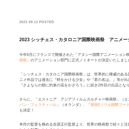
2023.09.12 POSTED
2023 シッチェス・カタロニア国際映画祭 アニメー
今年6月にフランスで開催された「アヌシー国際アニメーション映
画祭
」のアニメーション部門に正式ノミネートが決定いたしまし
「シッチェス・カタロニア国際映画祭」は、世界的に権威のある
ニメ作品では過去に『時をかける少女』や『君の名は。』等が出品、
『さよならの朝に約束の花をかざろう』に続き2作目の出品とな
さらに、「エストニア アジアフィルムカルチャー映画祭」（エ
パン・フェスティバル
」（オランダ）、「
第9回ソウル国際フー
も決定！
本作の監督を務める吉原正行監督より、世界の映画祭で続々と注