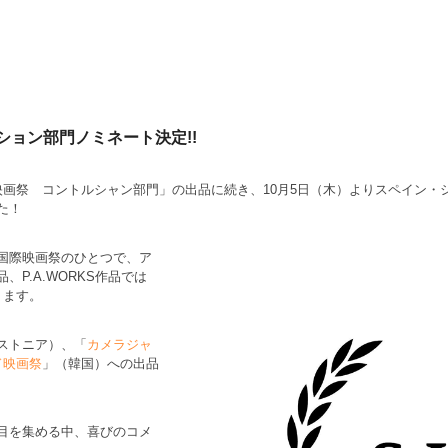
ション部門ノミネート決定!!
画祭 コントルシャン部門」の出品に続き、10月5日（木）よりスペイン・
た！
国際映画祭のひとつで、ア
P.A.WORKS作品では
ります。
ストニア）、「
カメラジャ
ド映画祭
」（韓国）への出品
目を集める中、喜びのコメ