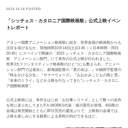
2023.10.16 POSTED
「シッチェス・カタロニア国際映画祭」公式上映イベン
トレポート
アヌシー国際アニメーション映画祭に続き、世界各国の映画祭からも
注目を浴びるなか、現地時間10月14日(土)13:45（＝日本時間：同日
20:45）にスペインで開催の「2023 シッチェス・カタロニア国際映画
祭 アニメーション部門」にて本作の公式上映が行われました。
世界3大ファンタスティック映画祭のひとつにも数えられ、アニメー
ション部門では過去に、新海誠監督の『君の名は。』や細田守監督の
『時をかける少女』『サマーウォーズ』『おおかみこどもの雨と雪』
『未来のミライ』などが上映を行なってきた”シッチェス・カタロニ
ア国際映画祭”。
公式上映前には、本作をはじめ「お仕事シリーズ」として数々の名作
を世に送り出してきたP.A.WORKS代表・堀川憲司が登壇。450席の
会場は発売開始とともに即日完売の盛況ぶりで、上映前の会場では、
上映を楽しみにする観客による長蛇の列ができるほど。