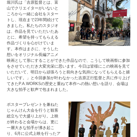
堀川氏は「吉原監督とは、富
山でクリエイターがいないと
ころから一緒に会社をスター
トし、現在まで23年間続けて
きました。私たちのスタジオ
は、作品を見ていただいたあ
とに、希望を持ってもらえる
作品づくりを心がけていま
す。本作はまさに、そうした
想いをオリジナル長編アニメ
映画として形にすることができた作品なので、こうして映画祭に参加
をさせていただき大変光栄に思います。今日は皆様にこの映画を見て
いただいて、明日から頑張ろうと前向きな気持になってもらえると嬉
しいです。」と今回参加が叶わなかった吉原正行監督と共に作り上げ
てきたP.A.WORKSの歴史と重ねて本作への熱い想いを語り、会場は
大きな拍手と歓声で包まれました。
ポスタープレゼントを兼ねた
じゃんけん大会を行うと観客
総立ちで大盛り上がり。上映
が終わると会場からは、更に
一層大きな拍手が沸き起こ
り、6月に公式上映を行ったア