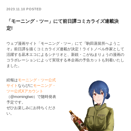
2023.11.10 POSTED
「モーニング・ツー」にて前日譚コミカライズ連載決
定!
ウェブ漫画サイト「モーニング・ツー」にて『駒田蒸留所へようこ
そ』前日譚を描くコミカライズ連載が決定！ライトノベル作家として
活躍する凪木エコによるシナリオと、新鋭・こがねまりょうの漫画の
コラボレーションによって実現する本企画の予告カットも到着いたし
ました。
続報は
モーニング・ツー公式
サイト
ならびに
モーニング・
ツー公式Xアカウント
（@morningtwo）で随時発表
予定です。
ぜひお楽しみにお待ちくださ
い。