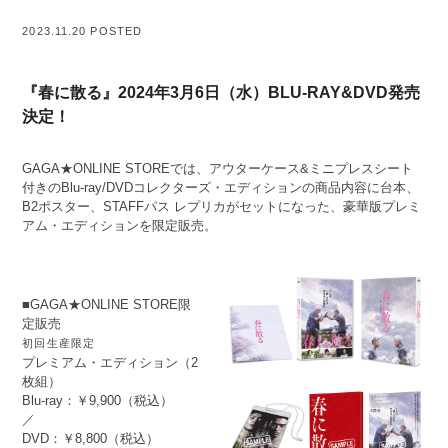
2023.11.20 POSTED
『春に散る』2024年3月6日（水）BLU-RAY&DVD発売
決定！
GAGA★ONLINE STOREでは、アウターケース&ミニプレスシート
付きのBlu-ray/DVDコレクターズ・エディションの商品内容に台本、
B2ポスター、STAFFパス レプリカがセットになった、豪華版プレミ
アム・エディションを限定販売。
■GAGA★ONLINE STORE限
定販売
初回生産限定
プレミアム・エディション（2
枚組）
Blu-ray：￥9,900（税込）
／
DVD：￥8,800（税込）