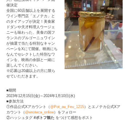
催決定
全国に60店舗以上を展開する
ワイン専門店「エノテカ」と
のタイアップが決定！美食家
ドダンや天才料理人ウージェ
ニーも味わった、美食の国フ
ランスのブルゴーニュワイン
が抽選で当たる特別なキャン
ペーンをXにて開催。映画にち
なんでセレクトした特別なワ
インを、映画の余韻と一緒に
楽しんでください。
※応募は20歳以上の方に限ら
せていただきます。
■期間
2023年12月15日(金)～2024年1月10日(水)
■参加方法
①作品公式Xアカウント（
@Pot_au_Feu_1215
）とエノテカ公式Xア
カウント（
@enoteca_online
）をフォロー
②ハッシュタグ
#ポトフ観た
をつけて感想をポスト