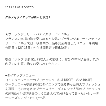
2023.12.07 POSTED
グルメなタイアップが続々と決定！
★ブーランジェリー・パティスリー「VIRON」
フランスの本場の味を楽しめると人気のブーランジェリー・パティス
リー「VIRON」では、映画内の二品を完全再現したメニューを劇場
公開日（12月15日）から期間限定で提供決定！
映画「ポトフ 美食家と料理人」の前後に、ぜひVIRON渋谷店、丸の
内店でのお買い物をお楽しみください。
■タイアップメニュー
（１）ウージェニーのブリオッシュ 税抜1800円 税込1944円
ウージェニーが美食仲間にダイニングで振る舞った特大ブリオッシュ
を再現。その大きさはブラッスリー・ヴィロンで人気のブリオッシュ
の約9個分！ぜひ映画のようにみんなで分け合って食べたいホリーデ
ーシーズンにぴったりな一品。