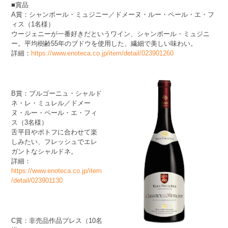
■賞品
A賞：シャンボール・ミュジニー／ドメーヌ・ルー・ペール・エ・フ
ィス（1名様）
ウージェニーが一番好きだというワイン、シャンボール・ミュジニ
ー。平均樹齢55年のブドウを使用した、繊細で美しい味わい。
詳細：
https://www.enoteca.co.jp/item/detail/023901260
B賞：ブルゴーニュ・シャルド
ネ・レ・ミュレル／ドメー
ヌ・ルー・ペール・エ・フィ
ス（3名様）
舌平目やポトフに合わせて楽
しみたい、フレッシュでエレ
ガントなシャルドネ。
詳細：
https://www.enoteca.co.jp/item
/detail/023901130
C賞：非売品作品プレス（10名