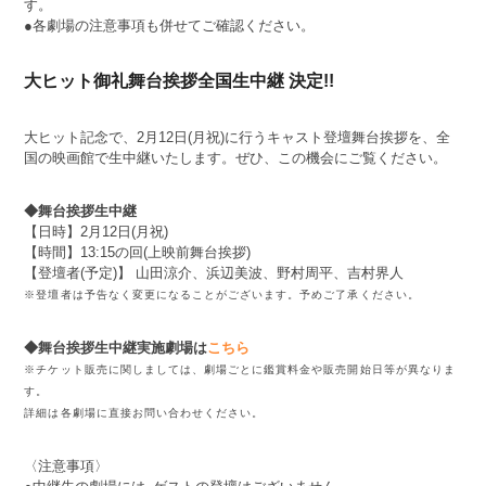
す。
●各劇場の注意事項も併せてご確認ください。
大ヒット御礼舞台挨拶全国生中継 決定!!
大ヒット記念で、2月12日(月祝)に行うキャスト登壇舞台挨拶を、全
国の映画館で生中継いたします。ぜひ、この機会にご覧ください。
◆舞台挨拶生中継
【日時】2月12日(月祝)
【時間】13:15の回(上映前舞台挨拶)
【登壇者(予定)】 山田涼介、浜辺美波、野村周平、吉村界人
※登壇者は予告なく変更になることがございます。予めご了承ください。
◆舞台挨拶生中継実施劇場は
こちら
※チケット販売に関しましては、劇場ごとに鑑賞料金や販売開始日等が異なりま
す。
詳細は各劇場に直接お問い合わせください。
〈注意事項〉