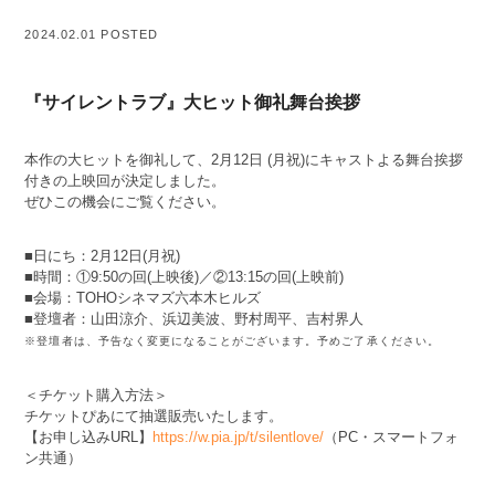
2024.02.01 POSTED
『サイレントラブ』大ヒット御礼舞台挨拶
本作の大ヒットを御礼して、2月12日 (月祝)にキャストよる舞台挨拶
付きの上映回が決定しました。
ぜひこの機会にご覧ください。
■日にち：2月12日(月祝)
■時間：①9:50の回(上映後)／②13:15の回(上映前)
■会場：TOHOシネマズ六本木ヒルズ
■登壇者：山田涼介、浜辺美波、野村周平、吉村界人
※登壇者は、予告なく変更になることがございます。予めご了承ください。
＜チケット購入方法＞
チケットぴあにて抽選販売いたします。
【お申し込みURL】
https://w.pia.jp/t/silentlove/
（PC・スマートフォ
ン共通）