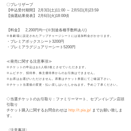
〇プレリザーブ
【申込受付期間】 2月3日(土)11:00 ～ 2月5日(月)23:59
【抽選結果発表】 2月6日(火)18:00頃
【料金】 2,200円均一(※別途各種手数料あり)
※各劇場に設定されたアップチャージシートには追加料金がかかります。
・プレミアボックスシート3200円
・プレミアラグジュアリーシート5200円
≪発売に関する注意事項≫
※チケットの申込はお1人様2枚とさせていただきます。
※ムビチケ、招待券、株主優待券からのお引換はできません。
※お席はお選びいただけません。席番はチケット券面にてご確認下さい。
※チケット当選後の変更・払い戻しはいたしかねます。予めご了承ください。
◇当選チケットのお引取り：ファミリーマート、セブンイレブン店頭
引取り
チケット購入に関するお問合わせは
http://t.pia.jp/
までお願い致しま
す。
〈注意事項〉