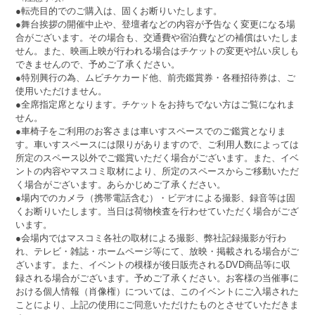
●転売目的でのご購入は、固くお断りいたします。
●舞台挨拶の開催中止や、登壇者などの内容が予告なく変更になる場
合がございます。その場合も、交通費や宿泊費などの補償はいたしま
せん。また、映画上映が行われる場合はチケットの変更や払い戻しも
できませんので、予めご了承ください。
●特別興行の為、ムビチケカード他、前売鑑賞券・各種招待券は、ご
使用いただけません。
●全席指定席となります。チケットをお持ちでない方はご覧になれま
せん。
●車椅子をご利用のお客さまは車いすスペースでのご鑑賞となりま
す。車いすスペースには限りがありますので、ご利用人数によっては
所定のスペース以外でご鑑賞いただく場合がございます。また、イベ
ントの内容やマスコミ取材により、所定のスペースからご移動いただ
く場合がございます。あらかじめご了承ください。
●場内でのカメラ（携帯電話含む）・ビデオによる撮影、録音等は固
くお断りいたします。当日は荷物検査を行わせていただく場合がござ
います。
●会場内ではマスコミ各社の取材による撮影、弊社記録撮影が行わ
れ、テレビ・雑誌・ホームページ等にて、放映・掲載される場合がご
ざいます。また、イベントの模様が後日販売されるDVD商品等に収
録される場合がございます。予めご了承ください。お客様の当催事に
おける個人情報（肖像権）については、このイベントにご入場された
ことにより、上記の使用にご同意いただけたものとさせていただきま