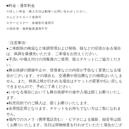
■料金：通常料金
※詳しい料金・購入方法は劇場へお問い合わせください。
※ムビチケカード使用可
※サービスデー・各種割引適用可
※招待券・無料鑑賞適用不可
〈注意事項〉
●ご来館前の検温など体調管理および発熱、咳などの症状がある場合
は、体調を最優先いただき、ご来場をお控えください。
●手洗いや備え付けの消毒液のご使用、咳エチケットにご協力くださ
い。
●舞台挨拶の開催中止や、登壇者などの内容が予告なく変更になる場
合がございます。その場合も、交通費や宿泊費などの補償はいたしま
せん。また、映画上映が行われる場合はチケットの変更や払い戻しも
できませんので、予めご了承ください。
●いかなる場合においても舞台挨拶中の途中入場は固くお断りいたし
ます。
●転売目的でのご購入は、固くお断りいたします。
●全席指定席となります。チケットをお持ちでない方はご覧になれま
せん。
●場内でのカメラ（携帯電話含む）・ビデオによる撮影、録音等は固
くお断りいたします。当日は荷物検査を行わせていただく場合がござ