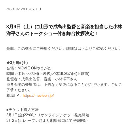
2024.02.29 POSTED
3月9日（土）に山形で成島出監督と音楽を担当した小林
洋平さんのトークショー付き舞台挨拶決定！
是非、この機会にご来場ください。詳細は以下よりご確認ください。
★3月9日(土)
会場：MOVIE ONやまがた
時間：①16:00の回(上映後)／②19:20の回(上映前)
登壇者：成島出監督、音楽・小林洋平さん
※各会場の登壇者は、予告なく変更になることがございます。予めご
了承ください。
劇場HP：
https://movieon.jp/
■チケット購入方法
3月1日(金)22:00よりオンラインチケット発売開始
3月2日(土)オープン時より劇場窓口にて発売開始