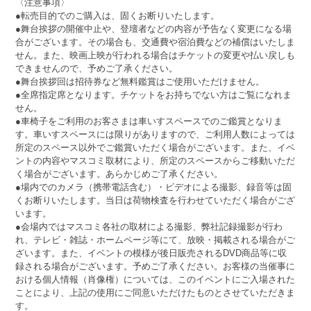
〈注意事項〉
●転売目的でのご購入は、固くお断りいたします。
●舞台挨拶の開催中止や、登壇者などの内容が予告なく変更になる場
合がございます。その場合も、交通費や宿泊費などの補償はいたしま
せん。また、映画上映が行われる場合はチケットの変更や払い戻しも
できませんので、予めご了承ください。
●舞台挨拶回は招待券など無料鑑賞はご使用いただけません。
●全席指定席となります。チケットをお持ちでない方はご覧になれま
せん。
●車椅子をご利用のお客さまは車いすスペースでのご鑑賞となりま
す。車いすスペースには限りがありますので、ご利用人数によっては
所定のスペース以外でご鑑賞いただく場合がございます。また、イベ
ントの内容やマスコミ取材により、所定のスペースからご移動いただ
く場合がございます。あらかじめご了承ください。
●場内でのカメラ（携帯電話含む）・ビデオによる撮影、録音等は固
くお断りいたします。当日は荷物検査を行わせていただく場合がござ
います。
●会場内ではマスコミ各社の取材による撮影、弊社記録撮影が行わ
れ、テレビ・雑誌・ホームページ等にて、放映・掲載される場合がご
ざいます。また、イベントの模様が後日販売されるDVD商品等に収
録される場合がございます。予めご了承ください。お客様の当催事に
おける個人情報（肖像権）については、このイベントにご入場された
ことにより、上記の使用にご同意いただけたものとさせていただきま
す。