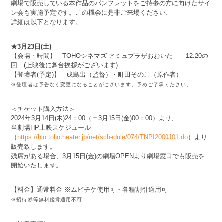
劇場で販売している本作品のパンフレットをご持参の方に向けたサイ
ン会も実施予定です。この機会に是非ご来場ください。
詳細は以下となります。
★3月23日(土)
【会場・時間】 TOHOシネマズ アミュプラザおおいた 12:20の
回 (上映後に舞台挨拶がございます)
【登壇者(予定)】 成島出（監督）・町田そのこ（原作者）
※登壇者は予告なく変更になることがございます。予めご了承ください。
＜チケット購入方法＞
2024年3月14日(木)24：00（＝3月15日(金)00：00）より、
当劇場HP上映スケジュール
（
https://hlo.tohotheater.jp/net/schedule/074/TNPI2000J01.do
）より
販売致します。
残席がある場合、3月15日(金)の劇場OPENより劇場窓口でも販売を
開始いたします。
【料金】通常料金 ※ムビチケ使用可・各種割引適用可
※招待券等無料鑑賞適用不可