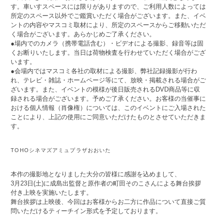
す。車いすスペースには限りがありますので、ご利用人数によっては
所定のスペース以外でご鑑賞いただく場合がございます。また、イベ
ントの内容やマスコミ取材により、所定のスペースからご移動いただ
く場合がございます。あらかじめご了承ください。
●場内でのカメラ（携帯電話含む）・ビデオによる撮影、録音等は固
くお断りいたします。当日は荷物検査を行わせていただく場合がござ
います。
●会場内ではマスコミ各社の取材による撮影、弊社記録撮影が行わ
れ、テレビ・雑誌・ホームページ等にて、放映・掲載される場合がご
ざいます。また、イベントの模様が後日販売されるDVD商品等に収
録される場合がございます。予めご了承ください。お客様の当催事に
おける個人情報（肖像権）については、このイベントにご入場された
ことにより、上記の使用にご同意いただけたものとさせていただきま
す。
TOHOシネマズアミュプラザおおいた
本作の撮影地となりました大分の皆様に感謝を込めまして、
3月23日(土)に成島出監督と原作者の町田そのこさんによる舞台挨拶
付き上映を実施いたします。
舞台挨拶は上映後、今回はお客様からお二方に作品について直接ご質
問いただけるティーチイン形式を予定しております。