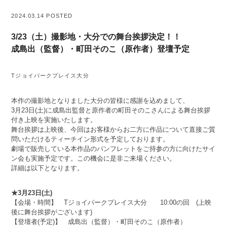
2024.03.14 POSTED
3/23（土）撮影地・大分での舞台挨拶決定！！
成島出（監督）・町田そのこ（原作者）登壇予定
Tジョイパークプレイス大分
本作の撮影地となりました大分の皆様に感謝を込めまして、
3月23日(土)に成島出監督と原作者の町田そのこさんによる舞台挨拶
付き上映を実施いたします。
舞台挨拶は上映後、今回はお客様からお二方に作品について直接ご質
問いただけるティーチイン形式を予定しております。
劇場で販売している本作品のパンフレットをご持参の方に向けたサイ
ン会も実施予定です。この機会に是非ご来場ください。
詳細は以下となります。
★3月23日(土)
【会場・時間】 Tジョイパークプレイス大分 10:00の回 (上映
後に舞台挨拶がございます)
【登壇者(予定)】 成島出（監督）・町田そのこ（原作者）