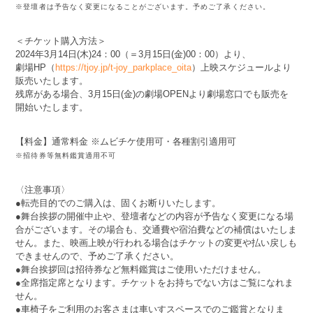
※登壇者は予告なく変更になることがございます。予めご了承ください。
＜チケット購入方法＞
2024年3月14日(木)24：00（＝3月15日(金)00：00）より、
劇場HP（
https://tjoy.jp/t-joy_parkplace_oita
）上映スケジュールより
販売いたします。
残席がある場合、3月15日(金)の劇場OPENより劇場窓口でも販売を
開始いたします。
【料金】通常料金 ※ムビチケ使用可・各種割引適用可
※招待券等無料鑑賞適用不可
〈注意事項〉
●転売目的でのご購入は、固くお断りいたします。
●舞台挨拶の開催中止や、登壇者などの内容が予告なく変更になる場
合がございます。その場合も、交通費や宿泊費などの補償はいたしま
せん。また、映画上映が行われる場合はチケットの変更や払い戻しも
できませんので、予めご了承ください。
●舞台挨拶回は招待券など無料鑑賞はご使用いただけません。
●全席指定席となります。チケットをお持ちでない方はご覧になれま
せん。
●車椅子をご利用のお客さまは車いすスペースでのご鑑賞となりま