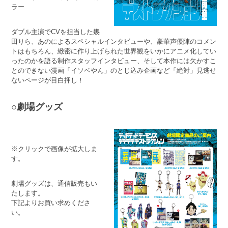
ラー
ダブル主演でCVを担当した幾
田りら、あのによるスペシャルインタビューや、豪華声優陣のコメン
トはもちろん、緻密に作り上げられた世界観をいかにアニメ化してい
ったのかを語る制作スタッフインタビュー、そして本作には欠かすこ
とのできない漫画「イソベやん」のとじ込み企画など「絶対」見逃せ
ないページが目白押し！
○劇場グッズ
※クリックで画像が拡大しま
す。
劇場グッズは、通信販売もい
たします。
下記よりお買い求めくださ
い。