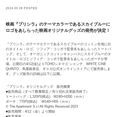
2024.03.28 POSTED
映画『プリシラ』のテーマカラーであるスカイブルーに
ロゴをあしらった映画オリジナルグッズの発売が決定！
『プリシラ』のテーマカラーであるスカイブルーのコットン生地に白
のタイトル・ロゴ、ソフィア・コッポラ監督名をあしらったトートバ
ッグ。そして、オーガニックコットンキャンパスにスカイブルーのタ
イトル・ロゴとソフィア・コッポラ監督名をあしらったポーチが登
場。公開日の4/12(金)よりTOHOシネマズ シャンテ、WHITE CINE
QUINTO、蔦屋銀座店、ギャガ公式オンラインストアにて販売致しま
す。グッズ販売の詳細は以下に記載。
『プリシラ』オリジナルグッズ 販売概要
■販売商品（すべて数量限定／売り切れ次第販売終了）
トートバッグ：1,320円(税込) W240×H200（ｍｍ）
ポーチ：770円(税込) W140×H55（ｍｍ）
© The Apartment S.r.l All Rights Reserved 2023
■販売期間：4/12（金）より開始
■販売場所：