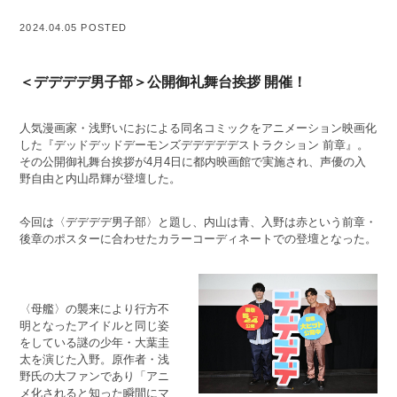
2024.04.05 POSTED
＜デデデデ男子部＞公開御礼舞台挨拶 開催！
人気漫画家・浅野いにおによる同名コミックをアニメーション映画化
した『デッドデッドデーモンズデデデデデストラクション 前章』。
その公開御礼舞台挨拶が4月4日に都内映画館で実施され、声優の入
野自由と内山昂輝が登壇した。
今回は〈デデデデ男子部〉と題し、内山は青、入野は赤という前章・
後章のポスターに合わせたカラーコーディネートでの登壇となった。
〈母艦〉の襲来により行方不
明となったアイドルと同じ姿
をしている謎の少年・大葉圭
太を演じた入野。原作者・浅
野氏の大ファンであり「アニ
メ化されると知った瞬間にマ