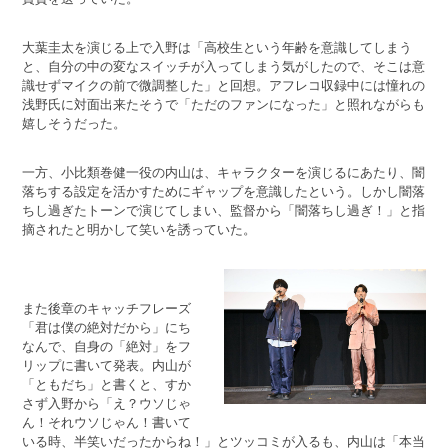
大葉圭太を演じる上で入野は「高校生という年齢を意識してしまう
と、自分の中の変なスイッチが入ってしまう気がしたので、そこは意
識せずマイクの前で微調整した」と回想。アフレコ収録中には憧れの
浅野氏に対面出来たそうで「ただのファンになった」と照れながらも
嬉しそうだった。
一方、小比類巻健一役の内山は、キャラクターを演じるにあたり、闇
落ちする設定を活かすためにギャップを意識したという。しかし闇落
ちし過ぎたトーンで演じてしまい、監督から「闇落ちし過ぎ！」と指
摘されたと明かして笑いを誘っていた。
また後章のキャッチフレーズ
「君は僕の絶対だから」にち
なんで、自身の「絶対」をフ
リップに書いて発表。内山が
「ともだち」と書くと、すか
さず入野から「え？ウソじゃ
ん！それウソじゃん！書いて
いる時、半笑いだったからね！」とツッコミが入るも、内山は「本当