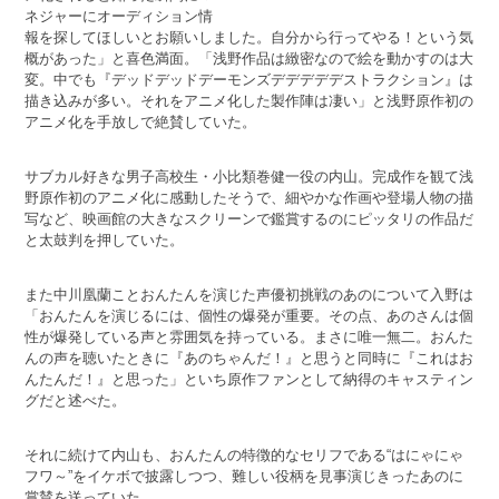
ネジャーにオーディション情
報を探してほしいとお願いしました。自分から行ってやる！という気
概があった」と喜色満面。「浅野作品は緻密なので絵を動かすのは大
変。中でも『デッドデッドデーモンズデデデデデストラクション』は
描き込みが多い。それをアニメ化した製作陣は凄い」と浅野原作初の
アニメ化を手放しで絶賛していた。
サブカル好きな男子高校生・小比類巻健一役の内山。完成作を観て浅
野原作初のアニメ化に感動したそうで、細やかな作画や登場人物の描
写など、映画館の大きなスクリーンで鑑賞するのにピッタリの作品だ
と太鼓判を押していた。
また中川凰蘭ことおんたんを演じた声優初挑戦のあのについて入野は
「おんたんを演じるには、個性の爆発が重要。その点、あのさんは個
性が爆発している声と雰囲気を持っている。まさに唯一無二。おんた
んの声を聴いたときに『あのちゃんだ！』と思うと同時に『これはお
んたんだ！』と思った」といち原作ファンとして納得のキャスティン
グだと述べた。
それに続けて内山も、おんたんの特徴的なセリフである“はにゃにゃ
フワ～”をイケボで披露しつつ、難しい役柄を見事演じきったあのに
賞賛を送っていた。