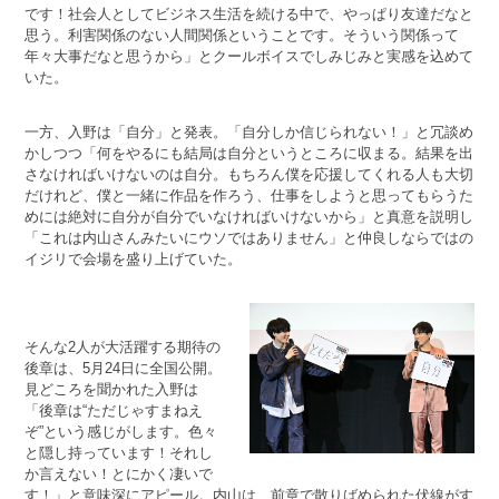
です！社会人としてビジネス生活を続ける中で、やっぱり友達だなと
思う。利害関係のない人間関係ということです。そういう関係って
年々大事だなと思うから」とクールボイスでしみじみと実感を込めて
いた。
一方、入野は「自分」と発表。「自分しか信じられない！」と冗談め
かしつつ「何をやるにも結局は自分というところに収まる。結果を出
さなければいけないのは自分。もちろん僕を応援してくれる人も大切
だけれど、僕と一緒に作品を作ろう、仕事をしようと思ってもらうた
めには絶対に自分が自分でいなければいけないから」と真意を説明し
「これは内山さんみたいにウソではありません」と仲良しならではの
イジリで会場を盛り上げていた。
そんな2人が大活躍する期待の
後章は、5月24日に全国公開。
見どころを聞かれた入野は
「後章は“ただじゃすまねえ
ぞ”という感じがします。色々
と隠し持っています！それし
か言えない！とにかく凄いで
す！」と意味深にアピール。内山は、前章で散りばめられた伏線がす