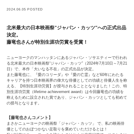
2024.06.05 POSTED
北米最大の日本映画祭“ジャパン・カッツ“への正式出品
決定。
藤竜也さんが特別生涯功労賞を受賞！
ニューヨークのマンハッタンにあるジャパン・ソサエティーで行われ
る北米最大の日本映画祭“ジャパン・カッツ”（2024年7月10日～7月21
日）で、本作「大いなる不在」の正式出品が決定。
また藤竜也に、『愛のコリーダ』や『愛の亡霊』など60年にわたる
キャリアを持つ日本映画界の偉大な俳優としての功績と俳優人生を称
える、【特別生涯功労賞】が授与されることとなりました！この、特
別生涯功労賞（lifetime achievement award）は今回藤竜也の功績を
称えるために設立された賞であり、ジャパン・カッツとしても初めて
の授与となります。
【藤竜也さんコメント】
まさかニューヨークの映画祭「ジャパン・カッツ」 で、私の映画俳
優としてのおぼつかない足取りを褒めていただけるとは！