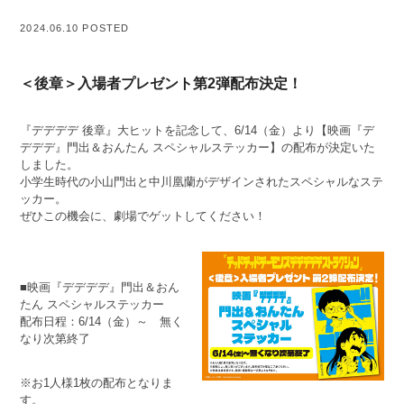
2024.06.10 POSTED
＜後章＞入場者プレゼント第2弾配布決定！
『デデデデ 後章』大ヒットを記念して、6/14（金）より【映画『デ
デデデ』門出＆おんたん スペシャルステッカー】の配布が決定いた
しました。
小学生時代の小山門出と中川凰蘭がデザインされたスペシャルなステ
ッカー。
ぜひこの機会に、劇場でゲットしてください！
■映画『デデデデ』門出＆おん
たん スペシャルステッカー
配布日程：6/14（金）～ 無く
なり次第終了
※お1人様1枚の配布となりま
す。