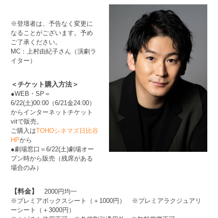
※登壇者は、予告なく変更に
なることがございます。予め
ご了承ください。
MC：上村由紀子さん（演劇ラ
イター）
＜チケット購入方法＞
●WEB・SP＝
6/22(土)00:00（6/21金24:00）
からインターネットチケット
vitで販売。
ご購入は
TOHOシネマズ日比谷
HP
から
●劇場窓口＝6/22(土)劇場オー
プン時から販売（残席がある
場合のみ）
【料金】
2000円均一
※プレミアボックスシート（＋1000円） ※プレミアラクジュアリ
ーシート（＋3000円）