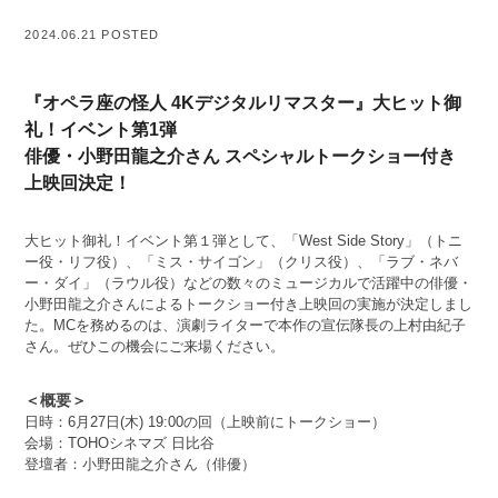
2024.06.21 POSTED
『オペラ座の怪人 4Kデジタルリマスター』大ヒット御
礼！イベント第1弾
俳優・小野田龍之介さん スペシャルトークショー付き
上映回決定！
大ヒット御礼！イベント第１弾として、「West Side Story」（トニ
ー役・リフ役）、「ミス・サイゴン」（クリス役）、「ラブ・ネバ
ー・ダイ」（ラウル役）などの数々のミュージカルで活躍中の俳優・
小野田龍之介さんによるトークショー付き上映回の実施が決定しまし
た。MCを務めるのは、演劇ライターで本作の宣伝隊長の上村由紀子
さん。ぜひこの機会にご来場ください。
＜概要＞
日時：6月27日(木) 19:00の回（上映前にトークショー）
会場：TOHOシネマズ 日比谷
登壇者：小野田龍之介さん（俳優）