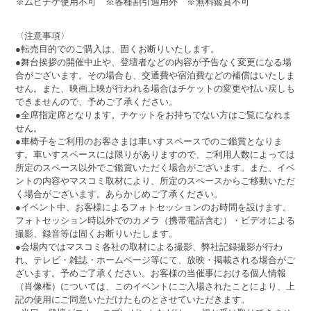
※ムビチケ使用不可 ※各種割引適用外 ※無料鑑賞不可
〈注意事項〉
●転売目的でのご購入は、固くお断りいたします。
●舞台挨拶の開催中止や、登壇者などの内容が予告なく変更になる場
合がございます。その場合も、交通費や宿泊費などの補償はいたしま
せん。また、映画上映が行われる場合はチケットの変更や払い戻しも
できませんので、予めご了承ください。
●全席指定席となります。チケットをお持ちでない方はご覧になれま
せん。
●車椅子をご利用のお客さまは車いすスペースでのご鑑賞となりま
す。車いすスペースには限りがありますので、ご利用人数によっては
所定のスペース以外でご鑑賞いただく場合がございます。また、イベ
ントの内容やマスコミ取材により、所定のスペースからご移動いただ
く場合がございます。あらかじめご了承ください。
●イベント中、お客様によるフォトセッションのお時間を設けます。
フォトセッション時以外でのカメラ（携帯電話含む）・ビデオによる
撮影、録音等は固くお断りいたします。
●会場内ではマスコミ各社の取材による撮影、弊社記録撮影が行わ
れ、テレビ・雑誌・ホームページ等にて、放映・掲載される場合がご
ざいます。予めご了承ください。お客様の当催事における個人情報
（肖像権）については、このイベントにご入場されたことにより、上
記の使用にご同意いただけたものとさせていただきます。