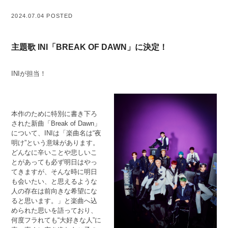
2024.07.04 POSTED
主題歌 INI「BREAK OF DAWN」に決定！
INIが担当！
本作のために特別に書き下ろ
された新曲「Break of Dawn」
について、INIは「楽曲名は“夜
明け”という意味があります。
どんなに辛いことや悲しいこ
とがあっても必ず明日はやっ
てきますが、そんな時に明日
も会いたい、と思えるような
人の存在は前向きな希望にな
ると思います。」と楽曲へ込
められた思いを語っており、
何度フラれても“大好きな人”に