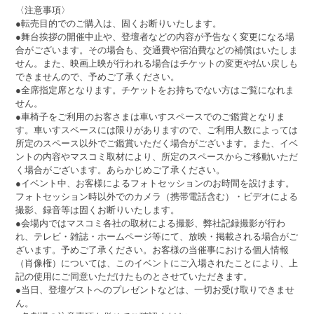
〈注意事項〉
●転売目的でのご購入は、固くお断りいたします。
●舞台挨拶の開催中止や、登壇者などの内容が予告なく変更になる場
合がございます。その場合も、交通費や宿泊費などの補償はいたしま
せん。また、映画上映が行われる場合はチケットの変更や払い戻しも
できませんので、予めご了承ください。
●全席指定席となります。チケットをお持ちでない方はご覧になれま
せん。
●車椅子をご利用のお客さまは車いすスペースでのご鑑賞となりま
す。車いすスペースには限りがありますので、ご利用人数によっては
所定のスペース以外でご鑑賞いただく場合がございます。また、イベ
ントの内容やマスコミ取材により、所定のスペースからご移動いただ
く場合がございます。あらかじめご了承ください。
●イベント中、お客様によるフォトセッションのお時間を設けます。
フォトセッション時以外でのカメラ（携帯電話含む）・ビデオによる
撮影、録音等は固くお断りいたします。
●会場内ではマスコミ各社の取材による撮影、弊社記録撮影が行わ
れ、テレビ・雑誌・ホームページ等にて、放映・掲載される場合がご
ざいます。予めご了承ください。お客様の当催事における個人情報
（肖像権）については、このイベントにご入場されたことにより、上
記の使用にご同意いただけたものとさせていただきます。
●当日、登壇ゲストへのプレゼントなどは、一切お受け取りできませ
ん。