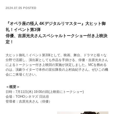
2024.07.05 POSTED
『オペラ座の怪人 4Kデジタルリマスター』大ヒット御
礼！イベント第3弾
俳優、吉原光夫さんスペシャルトークショー付き上映決
定！
大ヒット御礼！イベント第3弾として、映画、舞台、ドラマと様々な
分野で活躍し、演出家としても作品を手掛ける、俳優・吉原光夫さん
によるトークショー付き上映回の実施が決定しました。MCを務める
のは、演劇ライターで本作の宣伝隊長の上村由紀子さん。ぜひこの機
会にご来場ください。
＜概要＞
日時：7月11日(木) 19:00の回(上映前にトークショー)
会場：TOHOシネマズ 日比谷
登壇者：吉原光夫さん（俳優）