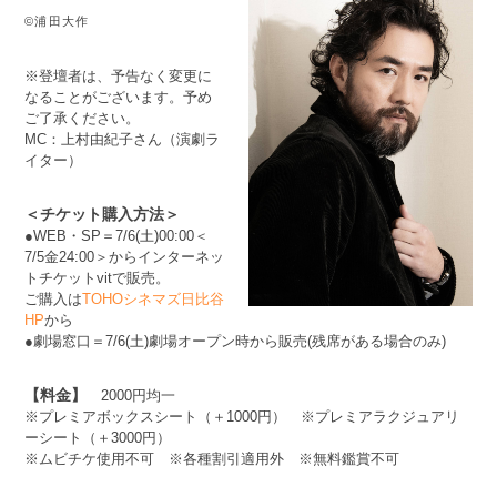
©浦田大作
※登壇者は、予告なく変更に
なることがございます。予め
ご了承ください。
MC：上村由紀子さん（演劇ラ
イター）
＜チケット購入方法＞
●WEB・SP＝7/6(土)00:00＜
7/5金24:00＞からインターネッ
トチケットvitで販売。
ご購入は
TOHOシネマズ日比谷
HP
から
●劇場窓口＝7/6(土)劇場オープン時から販売(残席がある場合のみ)
【料金】
2000円均一
※プレミアボックスシート（＋1000円） ※プレミアラクジュアリ
ーシート（＋3000円）
※ムビチケ使用不可 ※各種割引適用外 ※無料鑑賞不可