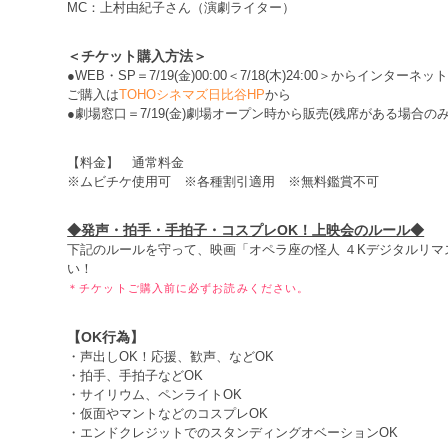
MC：上村由紀子さん（演劇ライター）
＜チケット購入方法＞
●WEB・SP＝7/19(金)00:00＜7/18(木)24:00＞からインターネ
ご購入は
TOHOシネマズ日比谷HP
から
●劇場窓口＝7/19(金)劇場オープン時から販売(残席がある場合のみ
【料金】 通常料金
※ムビチケ使用可 ※各種割引適用 ※無料鑑賞不可
◆発声・拍手・手拍子・コスプレOK！上映会のルール◆
下記のルールを守って、映画「オペラ座の怪人 ４Kデジタルリマ
い！
＊チケットご購入前に必ずお読みください。
【OK行為】
・声出しOK！応援、歓声、などOK
・拍手、手拍子などOK
・サイリウム、ペンライトOK
・仮面やマントなどのコスプレOK
・エンドクレジットでのスタンディングオベーションOK