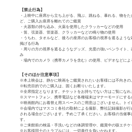
【禁止行為】
・上映中に座席から立ち上がる、飛ぶ、跳ねる、暴れる、物をた
ど、ご購入お座席を離れてのご鑑賞
・火器類の持ち込み、火薬を使用したクラッカーなどの使用
・笛、弦楽器、管楽器、クラッカーなどの鳴り物の使用
・うちわ、タオルなど、後ろの座席のお客様の視界を遮るような
掲げる行為
・周りの方の視界を遮るようなグッズ、光度の強いペンライト、
み
・場内でのカメラ（携帯カメラを含む）の使用、ビデオなどによ
【そのほか注意事項】
※本上映会は、静かに映画をご鑑賞されたいお客様には不向きの
※転売目的でのご購入は、固くお断りいたします。
※全席指定となります。チケットをお持ちでない方はご覧になれ
※スマートフォン、携帯電話など各種端末はマナーモードにする
※映画館内にお着替え用スペースのご用意はございません。トイ
※会場内ではマスコミ各社の取材による撮影、弊社記録撮影が行
される場合がございます。予めご了承ください。お客様の当催事
す。
※ご来館前の検温・手洗いなどの体調管理や、鑑賞中の咳エチケ
※お客様同士のトラブルには、一切責任を負いかねます。