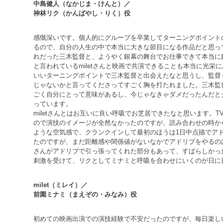
中島健人（なかじま・けんと）／
神林リク（かんばやし・りく）役
感慨深いです。個人的にグループを卒業してターニングポイント
るので、自分の人生の中で本当に大きな節目になる作品だと思っ
れだった三木監督と、ようやく銀幕の舞台でお仕事できて本当に
と言われているmiletさんと映画で共演できることも本当に光栄
いいターニングポイントで三木監督と出会えたなと思うし、監督
じゃないかと言ってくださってすごく胸を打たれました。三木監
ごく自分にとって意味があるし、今じゃなきゃダメだったんだと
っています。
miletさんとはお互いに良い呼吸でお芝居できたなと思います。
ので演技のイメージが全然なかったのですが、読み合わせの時か
ような空気感で、クランクインして最初のほうは1日中点描でア
たのですが、まだ距離感や関係値がないなかでアドリブをやるのは難
さんがアドリブで引っ張ってくれた部分もあって、すばらしかっ
刺激を受けて、リクとしてミナミと呼吸を合わせにいくのが日に
milet（ミレイ）／
前園ミナミ（まえぞの・みなみ）役
初めての映画出演での演技経験で不安だったのですが、毎日楽し