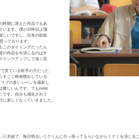
の時期に迎えた作品でもあ
ています。僕が10年以上憧
嬉しいですし、日本の歌姫
に思っております。
もこのタイミングだったん
督の作品を今演じるのはす
クランクアップして強く思
TVで見ている歌手の方だった
らすごく映画慣れしている
ドリブの多いシーンを撮影し
しいんです。でもmilet
たです。自分も感化されて
日に楽しくなっていきました。
い三木組で、毎日明るいリクくんに引っ張ってもらいながらミナミを演じる