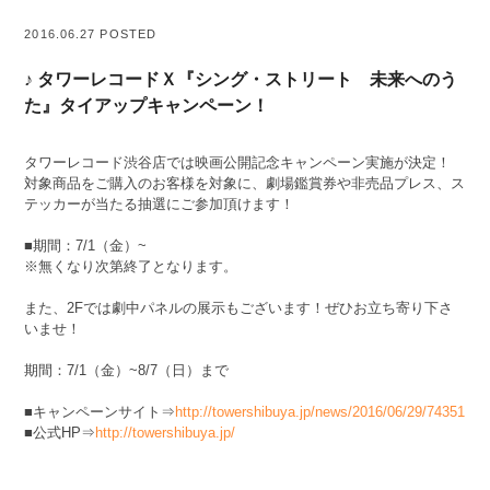
2016.06.27 POSTED
♪ タワーレコードＸ『シング・ストリート 未来へのう
た』タイアップキャンペーン！
タワーレコード渋谷店では映画公開記念キャンペーン実施が決定！
対象商品をご購入のお客様を対象に、劇場鑑賞券や非売品プレス、ス
テッカーが当たる抽選にご参加頂けます！
■期間：7/1（金）~
※無くなり次第終了となります。
また、2Fでは劇中パネルの展示もございます！ぜひお立ち寄り下さ
いませ！
期間：7/1（金）~8/7（日）まで
■キャンペーンサイト⇒
http://towershibuya.jp/news/2016/06/29/74351
■公式HP⇒
http://towershibuya.jp/