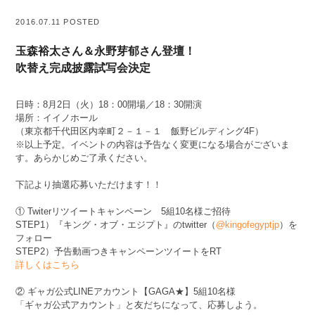
2016.07.11 POSTED
玉森裕太さん＆永野芽郁さん登壇！
吹替え完成披露試写会決定
日時：8月2日（火）18：00開場／18：30開演
場所：イイノホール
（東京都千代田区内幸町２－１－１ 飯野ビルディング4F）
※以上予定。イベントの内容は予告なく変更になる場合がございま
す。あらかじめご了承ください。
下記より抽選応募いただけます！！
① Twiterリツイートキャンペーン 5組10名様ご招待
STEP1）『キング・オブ・エジプト』のtwitter（
@kingofegyptjp
）を
フォロー
STEP2）予告動画つきキャンペーンツイートをRT
詳しくはこちら
② ギャガ公式LINEアカウント【GAGA★】5組10名様
「ギャガ公式アカウント」と友だちになって、応募しよう。