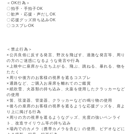
＜OK行為＞
〇拍手・手拍子OK
〇歓声・応援・声だしOK
〇応援グッズ持ち込みOK
〇コスプレOK
＜禁止行為＞
×公共良俗に反する発言、野次を飛ばす、過激な発言等、周り
の方のご迷惑になるような発言や行為
×上映中に座席から立ち上がる、飛ぶ、跳ねる、暴れる、物を
たたく
×周りや後方のお客様の視界を遮るコスプレ
×通路など、ご購入お座席を離れてのご鑑賞
×紙吹雪、火器類の持ち込み、火薬を使用したクラッカーなど
の使用
×笛、弦楽器、管楽器、クラッカーなどの鳴り物の使用
×後ろの座席のお客様の視界を遮るような応援グッズを、肩よ
り上に掲げる行為
×周りの方の視界を遮るようなグッズ、光度の強いペンライ
ト、改造サイリウム等の持ち込み
×場内でのカメラ（携帯カメラを含む）の使用、ビデオなどに