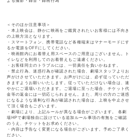
よる撮影・録音・録画行為
＜そのほか注意事項＞
・本上映会は、静かに映画をご鑑賞されたいお客様には不向き
の上映方法となります。
・スマートフォン、携帯電話など各種端末はマナーモードにす
るか電源をOFFにしてください。
・映画館内にお着替え用スペースのご用意はございません。ト
イレなどを利用してのお着替えもご遠慮ください。
・お客様同士のトラブルには、一切責任を負いかねます。
・禁止行為、迷惑行為が確認された場合、劇場スタッフよりお
声がけさせていただきます。お声がけには、必ず従っていただ
きますようお願いいたします。従っていただけない場合は、速
やかにご退場いただきます。ご退場に至った場合、チケット代
金等の返金には一切応じられません。また、周りの方のご迷惑
になるような過剰な行為が確認された場合は、上映を中止させ
て頂く場合もございます。
・劇場により、上記ルールが異なる場合がございます。 各劇
場HPで劇場独自に設けている追加ルール事項の有無をご確認
のうえ、チケットをお求めください。
・内容は予告なく変更になる場合がございます。予めご了承く
ださい。