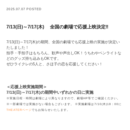
2025.07.07 POSTED
7/13(日)～7/17(木) 全国の劇場で応援上映決定‼
7/13(日)～7/17(木)の期間、全国の劇場でも応援上映の実施が決定い
たしました！
拍手・手拍子はもちろん、歓声や声出しOK！うちわやペンライトな
どのグッズ持ち込みもOKです。
ぜひライクレの5人と、さほ子の恋を応援してください！
＜応援上映実施期間＞
7/13(日)～7/17(木)の期間中いずれかの日に実施
※実施日程・時間は劇場により異なりますので、劇場HP等でご確認ください。
※一部劇場では実施がない場合もございます。 ※実施劇場は7/10(木)18：00に
THEATERページ
でもお知らせいたします。