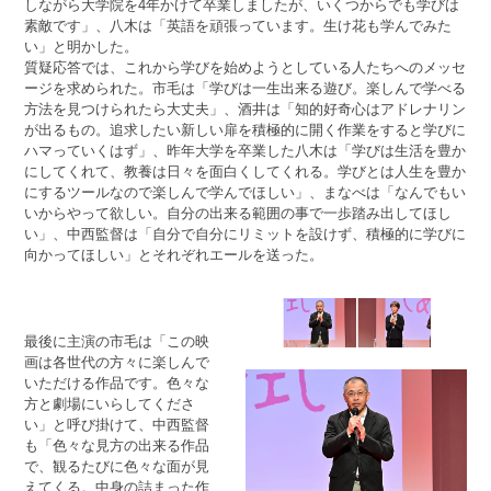
しながら大学院を4年かけて卒業しましたが、いくつからでも学びは
素敵です」、八木は「英語を頑張っています。生け花も学んでみた
い」と明かした。
質疑応答では、これから学びを始めようとしている人たちへのメッセ
ージを求められた。市毛は「学びは一生出来る遊び。楽しんで学べる
方法を見つけられたら大丈夫」、酒井は「知的好奇心はアドレナリン
が出るもの。追求したい新しい扉を積極的に開く作業をすると学びに
ハマっていくはず」、昨年大学を卒業した八木は「学びは生活を豊か
にしてくれて、教養は日々を面白くしてくれる。学びとは人生を豊か
にするツールなので楽しんで学んでほしい」、まなべは「なんでもい
いからやって欲しい。自分の出来る範囲の事で一歩踏み出してほし
い」、中西監督は「自分で自分にリミットを設けず、積極的に学びに
向かってほしい」とそれぞれエールを送った。
最後に主演の市毛は「この映
画は各世代の方々に楽しんで
いただける作品です。色々な
方と劇場にいらしてくださ
い」と呼び掛けて、中西監督
も「色々な見方の出来る作品
で、観るたびに色々な面が見
えてくる。中身の詰まった作