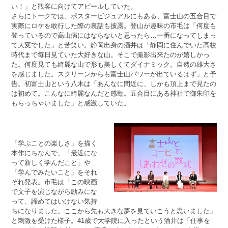
い！」と観客に向けてアピールしていた。
さらにトークでは、ポスタービジュアルにもある、富士山の五合目で
実際にロケを敢行した際の裏話も披露。登山が趣味の市毛は「何度も
登っているので高山病にはならないと思ったら…一番になってしまっ
て大変でした」と苦笑い。静岡出身の酒井は「静岡に住んでいた高校
時代まで毎日見ていた大好きな山。そこで撮影出来たのが嬉しかっ
た。何度見ても綺麗な山で形も美しくてダイナミック。自然の雄大さ
を感じました。スクリーンからも富士山パワーが出ているはず」と予
告。初富士山という八木は「あんなに間近に、しかも頂上まで見たの
は初めて。こんなに綺麗なんだと感動。五合目にある神社で御朱印を
もらっちゃいました」と感激していた。
「学ぶことの楽しさ」を描く
本作にちなんで、「最近にな
って新しく学んだこと」や
「学んでみたいこと」をそれ
ぞれ発表。市毛は「この映画
で文子を演じながら励みにな
って、諦めてはいけない気持
ちになりました。ここから先も大きな夢を見ていこうと思いました」
と刺激を受けた様子。41歳で大学院に入ったという酒井は「仕事を