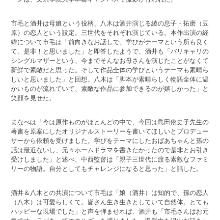
市毛と酒井は母娘という役柄、八木は酒井演じる綾の息子・拓磨（豆
原）の恋人という設定。三世代をそれぞれ演じている。本作出演の経
緯について市毛は「前向きなお話しで、学びがテーマという所も良く
て。是非！と思いました」と即答したようで、酒井も「バリキャリの
シングルマザーという、今までそんなお母さんを演じたことがなくて
新鮮で素敵だと思った。そして作品全体の学びというテーマも素晴ら
しいと思いました」と回想。八木は「脚本が素晴らしく物語全体に温
かいものが流れていて、素敵な作品に参加できるのが嬉しかった」と
笑顔を見せた。
まなべは「今は原作ものがほとんどの中で、今回は島田依史子先生の
著書を原案にしたオリジナルストーリーを書いてほしいとプロデュー
サーから依頼を受けました。学びをテーマにしたおばあちゃんと孫の
話は最近ないし、元々ホームドラマを書きたかったので是非とお引き
受けしました」と述べ、中西監督は「親子三世代に渡る素敵なファミ
リーの物語。自分としてもチャレンジになると思った」と話した。
酒井＆八木との共演について市毛は「娘（酒井）は知的で、孫の恋人
（八木）は可愛らしくて。皆さん生き生きとしていて自然体。とても
ハッピーな現場でした」と声を弾ませれば、酒井も「市毛さんはお元