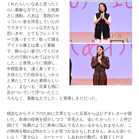
くれたらいいなあと思ったく
らい素敵な方でした」と純真
さに感動。八木は「普段のカ
ッコいい姿を拝見していたの
でスタイリッシュな方かなと
思いきや、とてもフレンドリ
ーで真っすぐで。歌って踊る
アイドル像とは違って素敵
で、飾らない姿でいてくださ
ったので助けられてばかりで
した」と座長ぶりに感謝し、
中西監督も「凄く真っすぐ。
主役としての役目をしっかり
と果たしてくれた素晴らしい
人」、まなべも「言葉も地に
足がついていて浮ついたとこ
ろもなく、素敵な人でした」と賞嘆しきりだった。
残念ながらライブのために欠席となった豆原からはビデオレターが届
いた。自身の役柄を紹介しつつ「市毛さん、会いたかった！」と呼び
掛けて「拓磨のように将来に悩んでる人もいるかもしれませんが、こ
の映画を観れば何かヒントが見つかるかもしれません。みんな会いた
いよ！『富士山と、コーヒーと、しあわせの数式』を観てくださ