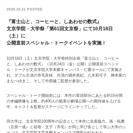
2025.10.21 POSTED
『富士山と、コーヒーと、しあわせの数式』
文京学院・大学祭「第61回文京祭」にて10月18日
（土）に
公開直前スペシャル・トークイベントを実施！
10月18日（土）文京学院・大学祭特別企画『富士山と、コーヒー
と、しあわせの数式』（10月24日（金）公開）公開直前スペシャ
ル・トークが文京学院大学本郷キャンパス・仁愛ホールにて実施さ
れ、ダブル主演の市毛良枝、共演の酒井美紀、八木莉可子、脚本家の
まなべゆきこ、そして中西健二監督が参加した。
スペシャル・トーク開始前には、本作の冒頭部分にあたる約15分間
の本編映像を上映。約400人の観客が劇場公開への期待値を上げる
中、キャスト＆監督がステージにラインナップした。
同大学は、文京学院100周年の記念として本作に全面協力。孫・拓磨
（豆原一成）と祖母・文子（市毛）が同じ学び舎として学ぶ大学のシ
ーンは、文京学院大学本郷キャンパスで撮影が行われた。