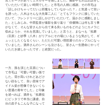
気でオーラがあってエネルギーを感じました。撮影中も沢山お話をし
ていただいて楽しい時間でした」と市毛の人柄に感謝。その市毛は
「話しかけちゃってだいぶ邪魔をしていなかった？」と気遣って笑い
を誘った。八木はそんな大先輩二人に「とてもフランクに接していた
だいて、フレンドリーに話しかけていただいて。温かさに感動しまし
た」としみじみ。中西監督が撮影を振り返り「俳優陣には何も言う事
がなくて、そんな皆さんから出て来る良いものをどのようにカメラに
収めようか、それを意識していました」と言うと、まなべも「拓磨
（豆原）と紗季（八木）がリアルにその場にいるような気がして、ギ
ュッとしたくなるくらい、ただただ可愛い理想通りのカップルになっ
ていました。酒井さんのシーンも泣けるし、皆さん一生懸命にやって
いただき嬉しかったです」と絶賛だった。
一方、孫を演じた豆原につい
て市毛は「可愛い可愛い孫で
した。背が高いけれどあどけ
ない顔をして、良い意味でア
イドル姿が想像できないくら
い普通の青年でした」と印象
を述べれば、酒井も「拓磨役
にピッタリで本当に謙虚。自
分の息子もこんな子になって